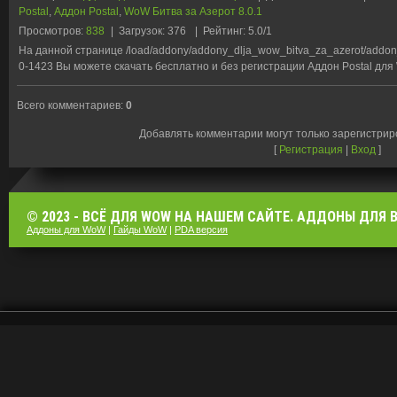
Postal
,
Аддон Postal
,
WoW Битва за Азерот 8.0.1
Просмотров
:
838
|
Загрузок
:
376
|
Рейтинг
:
5.0
/
1
На данной странице /load/addony/addony_dlja_wow_bitva_za_azerot/addon
0-1423 Вы можете скачать бесплатно и без регистрации Аддон Postal для 
Всего комментариев
:
0
Добавлять комментарии могут только зарегистри
[
Регистрация
|
Вход
]
© 2023 - ВСЁ ДЛЯ WOW НА НАШЕМ САЙТЕ. АДДОНЫ ДЛЯ ВО
Аддоны для WoW
|
Гайды WoW
|
PDA версия