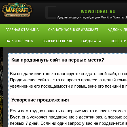
WOWGLOBAL.RU
Аддоны,моды,читы,гайды для World of Warcraft,M
ГЛАВНАЯ СТРАНИЦА
СКАЧАТЬ WORLD OF WARCRAFT
АДДОНЫ Д
ПАТЧИ ДЛЯ WOW
СБОРКИ СЕРВЕРОВ
ГАЙДЫ WOW
НОВОСТИ
Как продвинуть сайт на первые места?
Вы создали или только планируете создать свой сайт, но н
Продвижение сайта – это не просто процесс, а целый ком
увеличение его посещаемости и повышение его позиций в 
Ускорение продвижения
Если вам трудно попасть на первые места в поиске самос
Буст
, она ускоряет продвижение в десятки раз, а первые 
первых 7 дней. Если ни один запрос у вас не продвинется в