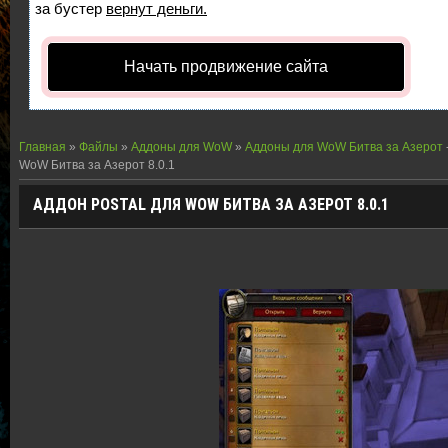
за бустер
вернут деньги.
Начать продвижение сайта
Главная
»
Файлы
»
Аддоны для WoW
»
Аддоны для WoW Битва за Азерот
WoW Битва за Азерот 8.0.1
АДДОН POSTAL ДЛЯ WOW БИТВА ЗА АЗЕРОТ 8.0.1