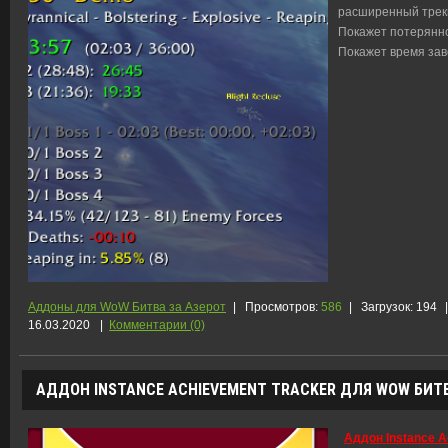
расширенный трекк
Покажет потерянно
Покажет время зав
Аддоны для WoW Битва за Азерот
|
Просмотров:
586
|
Загрузок:
194
|
16.03.2020
|
Комментарии (0)
АДДОН INSTANCE ACHIEVEMENT TRACKER ДЛЯ WOW БИТВА
Аддон Instance A