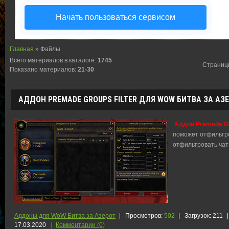
Начать пользоваться сервисом
Главная
»
Файлы
Всего материалов в каталоге
:
1745
Страниц
Показано материалов
:
21-30
АДДОН PREMADE GROUPS FILTER ДЛЯ WOW БИТВА ЗА АЗЕР
Аддон Premade Gr
поможет отфильтро
отфильтровать чат
Аддоны для WoW Битва за Азерот
|
Просмотров:
502
|
Загрузок:
211
|
17.03.2020
|
Комментарии (0)