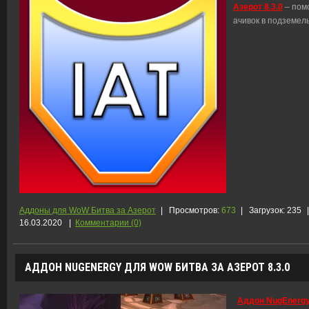
Азерот 8.3.0
– пом
ачивок в подземел
Аддоны для WoW Битва за Азерот
|
Просмотров:
673
|
Загрузок:
235
|
16.03.2020
|
Комментарии (0)
АДДОН NUGENERGY ДЛЯ WOW БИТВА ЗА АЗЕРОТ 8.3.0
Аддон NugEnergy