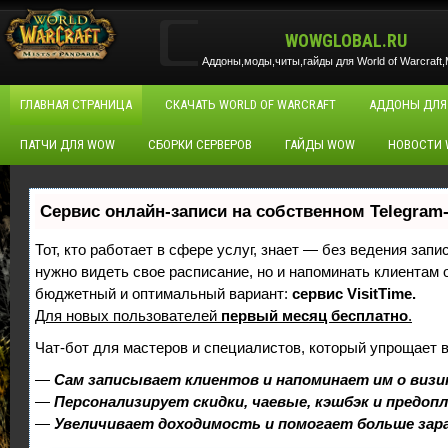
WOWGLOBAL.RU
Аддоны,моды,читы,гайды для World of Warcraft,M
ГЛАВНАЯ СТРАНИЦА
СКАЧАТЬ WORLD OF WARCRAFT
АДДОНЫ ДЛЯ
ПАТЧИ ДЛЯ WOW
СБОРКИ СЕРВЕРОВ
ГАЙДЫ WOW
НОВОСТИ
Сервис онлайн-записи на собственном Telegram
Тот, кто работает в сфере услуг, знает — без ведения запи
нужно видеть свое расписание, но и напоминать клиентам
бюджетный и оптимальный вариант:
сервис VisitTime.
Для новых пользователей
первый месяц бесплатно
.
Чат-бот для мастеров и специалистов, который упрощает 
—
Сам записывает клиентов и напоминает им о визи
—
Персонализирует скидки, чаевые, кэшбэк и предоп
—
Увеличивает доходимость и помогает больше за