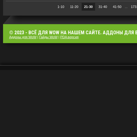
...
1-10
11-20
21-30
31-40
41-50
173
© 2023 - ВСЁ ДЛЯ WOW НА НАШЕМ САЙТЕ. АДДОНЫ ДЛЯ ВО
Аддоны для WoW
|
Гайды WoW
|
PDA версия