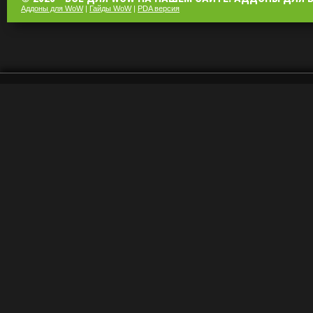
Аддоны для WoW
|
Гайды WoW
|
PDA версия