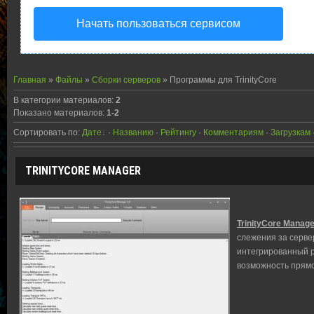
Начать пользоваться сервисом
Главная
»
Файлы
»
Сборки серверов
» Программы для TrinityCore
В категории материалов
:
2
Показано материалов
:
1-2
Сортировать по
:
Дате
·
Названию
·
Рейтингу
·
Комментариям
·
Загрузкам
TRINITYCORE MANAGER
TrinityCore Manage
слежения за серве
интегрирован
ный 
возможность прямо