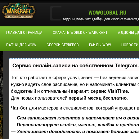
WOWGLOBAL.RU
Аддоны,моды,читы,гайды для World of Warcraft,M
ГЛАВНАЯ СТРАНИЦА
СКАЧАТЬ WORLD OF WARCRAFT
АДДОНЫ Д
ПАТЧИ ДЛЯ WOW
СБОРКИ СЕРВЕРОВ
ГАЙДЫ WOW
НОВОСТИ
Сервис онлайн-записи на собственном Telegram
Тот, кто работает в сфере услуг, знает — без ведения запи
нужно видеть свое расписание, но и напоминать клиентам
бюджетный и оптимальный вариант:
сервис VisitTime.
Для новых пользователей
первый месяц бесплатно
.
Чат-бот для мастеров и специалистов, который упрощает 
—
Сам записывает клиентов и напоминает им о визи
—
Персонализирует скидки, чаевые, кэшбэк и предоп
—
Увеличивает доходимость и помогает больше за