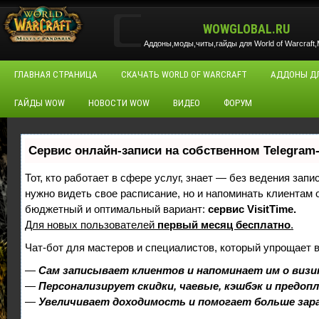
WOWGLOBAL.RU
Аддоны,моды,читы,гайды для World of Warcraft,M
ГЛАВНАЯ СТРАНИЦА
СКАЧАТЬ WORLD OF WARCRAFT
АДДОНЫ Д
ГАЙДЫ WOW
НОВОСТИ WOW
ВИДЕО
ФОРУМ
Сервис онлайн-записи на собственном Telegram
Тот, кто работает в сфере услуг, знает — без ведения запи
нужно видеть свое расписание, но и напоминать клиентам
бюджетный и оптимальный вариант:
сервис VisitTime.
Для новых пользователей
первый месяц бесплатно
.
Чат-бот для мастеров и специалистов, который упрощает 
—
Сам записывает клиентов и напоминает им о визи
—
Персонализирует скидки, чаевые, кэшбэк и предоп
—
Увеличивает доходимость и помогает больше за