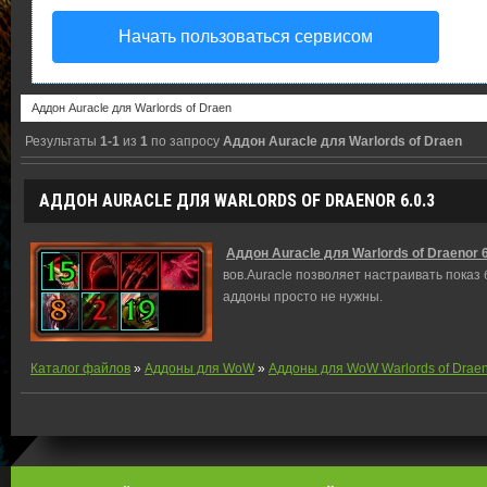
Начать пользоваться сервисом
Результаты
1-1
из
1
по запросу
Аддон Auracle для Warlords of Draen
АДДОН AURACLE ДЛЯ WARLORDS OF DRAENOR 6.0.3
Аддон Auracle для Warlords of Draenor 6
вов.Auracle позволяет настраивать показ
аддоны просто не нужны.
Каталог файлов
»
Аддоны для WoW
»
Аддоны для WoW Warlords of Drae