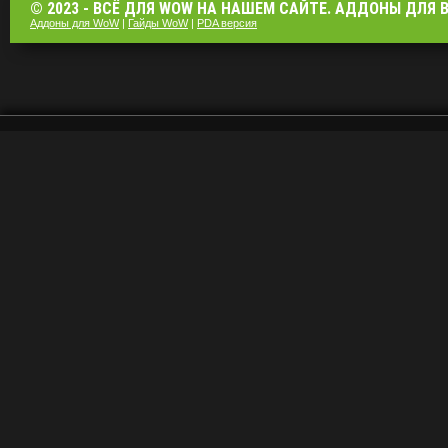
© 2023 - ВСЁ ДЛЯ WOW НА НАШЕМ САЙТЕ. АДДОНЫ ДЛЯ ВО
Аддоны для WoW
|
Гайды WoW
|
PDA версия