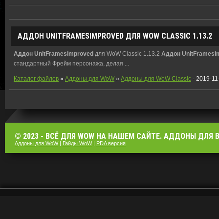
АДДОН
UNITFRAMESIMPROVED
ДЛЯ WOW CLASSIC 1.13.2
Аддон
UnitFramesImproved
для WoW Classic 1.13.2
Аддон
UnitFramesI
стандартный Фрейм персонажа, делая ...
Каталог файлов
»
Аддоны для WoW
»
Аддоны для WoW Classic
- 2019-11
© 2023 - ВСЁ ДЛЯ WOW НА НАШЕМ САЙТЕ. АДДОНЫ ДЛЯ ВО
Аддоны для WoW
|
Гайды WoW
|
PDA версия