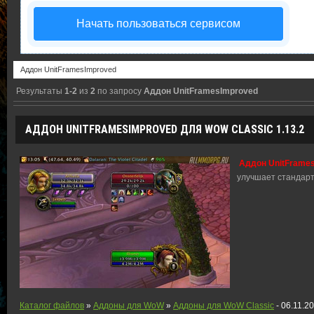
Начать пользоваться сервисом
Результаты
1-2
из
2
по запросу
Аддон UnitFramesImproved
АДДОН UNITFRAMESIMPROVED ДЛЯ WOW CLASSIC 1.13.2
Аддон UnitFrames
улучшает стандарт
Каталог файлов
»
Аддоны для WoW
»
Аддоны для WoW Classic
- 06.11.2