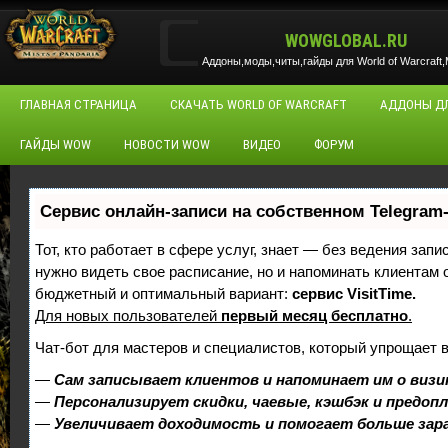
WOWGLOBAL.RU
Аддоны,моды,читы,гайды для World of Warcraft,M
ГЛАВНАЯ СТРАНИЦА
СКАЧАТЬ WORLD OF WARCRAFT
АДДОНЫ Д
ГАЙДЫ WOW
НОВОСТИ WOW
ВИДЕО
ФОРУМ
Сервис онлайн-записи на собственном Telegram
Тот, кто работает в сфере услуг, знает — без ведения запи
нужно видеть свое расписание, но и напоминать клиентам
бюджетный и оптимальный вариант:
сервис VisitTime.
Для новых пользователей
первый месяц бесплатно
.
Чат-бот для мастеров и специалистов, который упрощает 
—
Сам записывает клиентов и напоминает им о визи
—
Персонализирует скидки, чаевые, кэшбэк и предоп
—
Увеличивает доходимость и помогает больше за