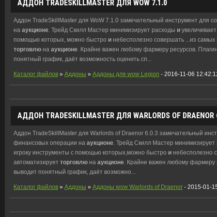
АДДОН TRADESKILLMASTER ДЛЯ WOW 7.1.0
Аддон TradeSkillMaster для WoW 7.1.0 замечательный инструмент для
на
аукционе
. Трейд Скилл Мастер минимизирует расходы
и
увеличивает 
помощью которых, можно быстро
и
небесполезно совершать ...из самых
торговлю
на
аукционе
. Крайне важен любому фармеру ресурсов. Плагин
понятный график, даёт возможность оценить сп
...
Каталог файлов
»
Аддоны
»
Аддоны для wow Legion
- 2016-11-06 12:42:1
АДДОН TRADESKILLMASTER ДЛЯ WARLORDS OF DRAENOR 6
Аддон TradeSkillMaster для Warlords of Draenor 6.0.3 замечательный и
финансовых операции на
аукционе
. Трейд Скилл Мастер минимизирует
игроку инструменты с помощью которых,можно быстро
и
небесполезно с
автоматизирует
торговлю
на
аукционе
. Крайне важен любому фармеру 
выводит понятный график, даёт возможно
...
Каталог файлов
»
Аддоны
»
Аддоны wow Warlords of Draenor
- 2015-01-1