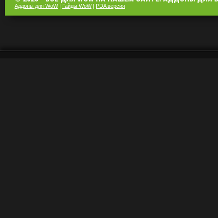
Аддоны для WoW
|
Гайды WoW
|
PDA версия