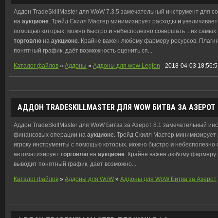
Аддон TradeSkillMaster для WoW 7.3.5 замечательный инструмент для
на
аукционе
. Трейд Скилл Мастер минимизирует расходы
и
увеличивает 
помощью которых, можно быстро
и
небесполезно совершать ...из самых
торговлю
на
аукционе
. Крайне важен любому фармеру ресурсов. Плагин
понятный график, даёт возможность оценить сп
...
Каталог файлов
»
Аддоны
»
Аддоны для wow Legion
- 2018-04-03 18:56:
АДДОН TRADESKILLMASTER ДЛЯ WOW БИТВА ЗА АЗЕРОТ 
Аддон TradeSkillMaster для WoW Битва за Азерот 8.1 замечательный и
финансовых операции на
аукционе
. Трейд Скилл Мастер минимизирует
игроку инструменты с помощью которых, можно быстро
и
небесполезно с
автоматизирует
торговлю
на
аукционе
. Крайне важен любому фармеру 
выводит понятный график, даёт возможно
...
Каталог файлов
»
Аддоны для WoW
»
Аддоны для WoW Битва за Азерот