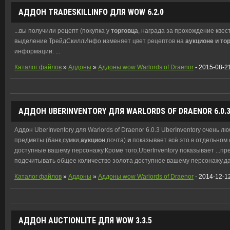
АДДОН TRADESKILLINFO ДЛЯ WOW 6.2.0
...вы получили рецепт (покупка у
торговца
, награда за прохождение квес
выделение ТрейдСкиллИнфо изменяет цвет рецептов на
аукционе
и
то
информации: ...
Каталог файлов
»
Аддоны
»
Аддоны wow Warlords of Draenor
- 2015-08-2
АДДОН UBERINVENTORY ДЛЯ WARLORDS OF DRAENOR 6.0.
Аддон UberInventory для Warlords of Draenor 6.0.3 UberInventory очень
предметы (банк,сумки,
аукцион
,почта)
и
показывает всё это в отдельном
доступные вашему персонажу.Кроме того,UberInventory показывает ...пр
подсчитывать общее количество золота доступное вашему персонажу,даж
Каталог файлов
»
Аддоны
»
Аддоны wow Warlords of Draenor
- 2014-12-1
АДДОН AUCTIONLITE ДЛЯ WOW 3.3.5