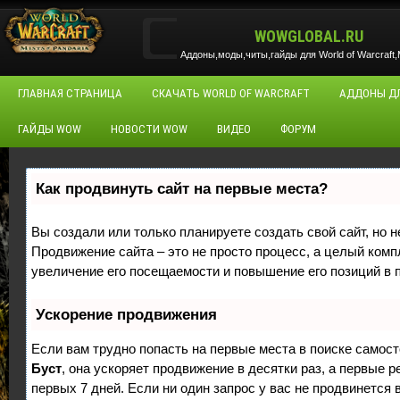
WOWGLOBAL.RU
Аддоны,моды,читы,гайды для World of Warcraft,M
ГЛАВНАЯ СТРАНИЦА
СКАЧАТЬ WORLD OF WARCRAFT
АДДОНЫ Д
ГАЙДЫ WOW
НОВОСТИ WOW
ВИДЕО
ФОРУМ
Как продвинуть сайт на первые места?
Вы создали или только планируете создать свой сайт, но н
Продвижение сайта – это не просто процесс, а целый ком
увеличение его посещаемости и повышение его позиций в 
Ускорение продвижения
Если вам трудно попасть на первые места в поиске самос
Буст
, она ускоряет продвижение в десятки раз, а первые 
первых 7 дней. Если ни один запрос у вас не продвинется в