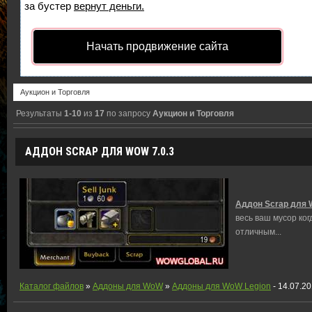
за бустер
вернут деньги.
Начать продвижение сайта
Результаты
1-10
из
17
по запросу
Аукцион и Торговля
АДДОН SCRAP ДЛЯ WOW 7.0.3
Аддон Scrap для 
весь ваш мусор ког
отличным
...
Каталог файлов
»
Аддоны для WoW
»
Аддоны для WoW Legion
- 14.07.2