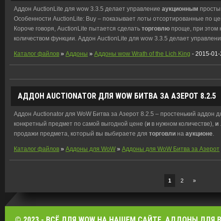
Аддон AuctionLite для wow 3.3.5 делает управление
аукционным
прост
Особенности AuctionLite: Buy – показывает лоты отсортированные по цене
Короче говоря, AuctionLite пытается сделать
торговлю
проще, при этом 
количеством функции. Аддон AuctionLite для wow 3.3.5 делает управлен
Каталог файлов
»
Аддоны
»
Аддоны wow Wrath of the Lich King
- 2015-01-
АДДОН AUCTIONATOR ДЛЯ WOW БИТВА ЗА АЗЕРОТ 8.2.5
Аддон Auctionator для WoW Битва за Азерот 8.2.5 – простенький аддон 
конкретный предмет по самой выгодной цене (
и
в нужном количестве),
и
продажи предмета, который вы выбираете для
торговли
на
аукционе
.
Каталог файлов
»
Аддоны для WoW
»
Аддоны для WoW Битва за Азерот
1
2
»
© 2023 - ВСЁ ДЛЯ WOW НА НАШЕМ САЙТЕ. АДДОНЫ ДЛЯ ВО