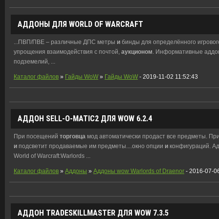
АДДОНЫ ДЛЯ WORLD OF WARCRAFT
...ПВП/ПВЕ – различные ДПС метры
и
бинды для определённого игровог
упрощения взаимодействия с почтой,
аукционом
. Информативные аддо
подземелий, ...
Каталог файлов
»
Гайды WoW
»
Гайды WoW
- 2019-11-02 11:52:43
АДДОН SELL-O-MATIC2 ДЛЯ WOW 6.2.4
При посещений
торговца
мод автоматически продаст все предметы. При 
и
подсветит продаваемые им предметы....окно опции
и
конфигураций. Адд
World of Warcraft:Warlords ...
Каталог файлов
»
Аддоны
»
Аддоны wow Warlords of Draenor
- 2016-07-0
АДДОН TRADESKILLMASTER ДЛЯ WOW 7.3.5