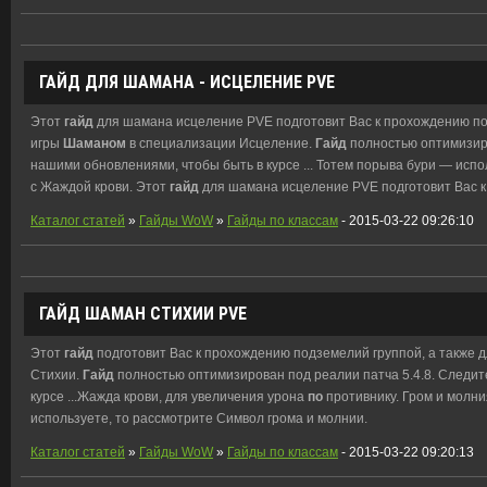
ГАЙД
ДЛЯ ШАМАНА - ИСЦЕЛЕНИЕ PVE
Этот
гайд
для шамана исцеление PVE подготовит Вас к прохождению под
игры
Шаманом
в специализации Исцеление.
Гайд
полностью оптимизиро
нашими обновлениями, чтобы быть в курсе ... Тотем порыва бури — исп
с Жаждой крови. Этот
гайд
для шамана исцеление PVE подготовит Вас к 
Каталог статей
»
Гайды WoW
»
Гайды по классам
- 2015-03-22 09:26:10
ГАЙД
ШАМАН СТИХИИ PVE
Этот
гайд
подготовит Вас к прохождению подземелий группой, а также 
Стихии.
Гайд
полностью оптимизирован под реалии патча 5.4.8. Следит
курсе ...Жажда крови, для увеличения урона
по
противнику. Гром и молн
используете, то рассмотрите Символ грома и молнии.
Каталог статей
»
Гайды WoW
»
Гайды по классам
- 2015-03-22 09:20:13