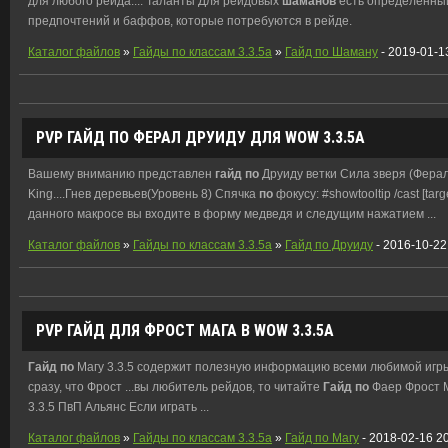
для любого рейда.... Таланты Для рейдовых
шаманов
есть определенный
предпочтений и баффов, которые потребуются в рейде.
Каталог файлов
»
Гайды по классам 3.3.5a
»
Гайд по Шаману
- 2019-01-1
PVP
ГАЙД
ПО
ФЕРАЛ ДРУИДУ ДЛЯ WOW 3.3.5A
Вашему вниманию представлен
гайд
по
Друиду ветки Сила зверя (Ферал)
King....Гнев деревьев(Уровень 8) Спячка
по
фокусу: #showtooltip /cast [ta
данного макросе вы входите в форму медведя и следущим нажатием ...
Каталог файлов
»
Гайды по классам 3.3.5a
»
Гайд по Друиду
- 2016-10-22
PVP
ГАЙД
ДЛЯ ФРОСТ МАГА В WOW 3.3.5А
Гайд
по
Магу 3.3.5 содержит полезную информацию всеми любимой игры W
сразу, что Фрост ...вы любитель рейдов, то читайте
Гайд
по
Фаер Фрост М
3.3.5 ПвП Альянс Если играть ...
Каталог файлов
»
Гайды по классам 3.3.5a
»
Гайд по Магу
- 2018-02-16 2