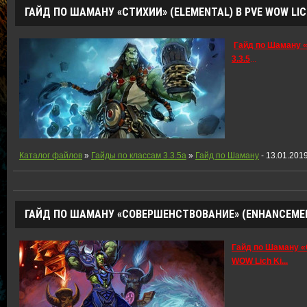
ГАЙД ПО ШАМАНУ «СТИХИИ» (ELEMENTAL) В PVE WOW LICH
Гайд по Шаману «
3.3.5
...
Каталог файлов
»
Гайды по классам 3.3.5a
»
Гайд по Шаману
- 13.01.201
ГАЙД ПО ШАМАНУ «СОВЕРШЕНСТВОВАНИЕ» (ENHANCEMENT)
Гайд по Шаману «
WOW Lich Ki
...