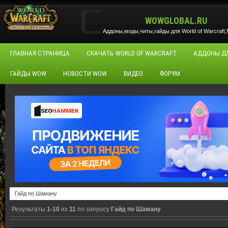
WOWGLOBAL.RU
Аддоны,моды,читы,гайды для World of Warcraft,M
ГЛАВНАЯ СТРАНИЦА
СКАЧАТЬ WORLD OF WARCRAFT
АДДОНЫ Д
ГАЙДЫ WOW
НОВОСТИ WOW
ВИДЕО
ФОРУМ
Результаты
1-10
из
11
по запросу
Гайд по Шаману