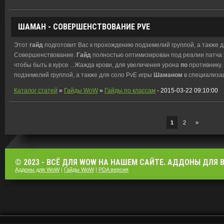
ШАМАН - СОВЕРШЕНСТВОВАНИЕ PVE
Этот
гайд
подготовит Вас к прохождению подземелий группой, а также 
Совершенствование.
Гайд
полностью оптимизирован под реалии патча 
чтобы быть в курсе ...Жажда крови, для увеличения урона
по
противнику.
подземелий группой, а также для соло PvE игры
Шаманом
в специализа
Каталог статей
»
Гайды WoW
»
Гайды по классам
- 2015-03-22 09:10:00
1
2
»
© 2023 - ВСЁ ДЛЯ WOW НА НАШЕМ САЙТЕ. АДДОНЫ ДЛЯ ВО
Аддоны для WoW
|
Гайды WoW
|
PDA версия