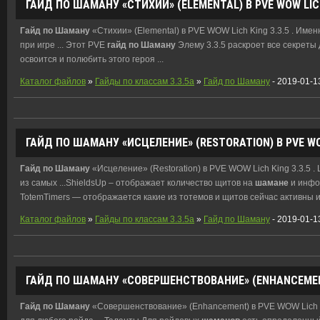
ГАЙД
ПО
ШАМАНУ
«СТИХИИ» (ELEMENTAL) В PVE WOW LICH
Гайд
по
Шаману
«Стихии» (Elemental) в PVE WOW Lich King 3.3.5 . Име
при игре ... Этот PVE
гайд
по
Шаману
Элему 3.3.5 раскроет все секреты 
освоится и полюбить этого героя ...
Каталог файлов
»
Гайды по классам 3.3.5a
»
Гайд по Шаману
- 2019-01-1
ГАЙД
ПО
ШАМАНУ
«ИСЦЕЛЕНИЕ» (RESTORATION) В PVE WOW
Гайд
по
Шаману
«Исцеление» (Restoration) в PVE WOW Lich King 3.3.5 
из самых ...ShieldsUp – отображает количество щитов на
шамане
и инфо
TotemTimers — отображается какие из тотемов и щитов сейчас активны и 
Каталог файлов
»
Гайды по классам 3.3.5a
»
Гайд по Шаману
- 2019-01-1
ГАЙД
ПО
ШАМАНУ
«СОВЕРШЕНСТВОВАНИЕ» (ENHANCEMENT)
Гайд
по
Шаману
«Совершенствование» (Enhancement) в PVE WOW Lich K