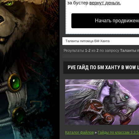
за бустер
вернут деньги.
Начать продвижен
Результаты
1-2
из
2
по запросу
Таланты 
PVE ГАЙД ПО БМ ХАНТУ В WOW LI
Каталог файлов
»
Гайды по классам 3.3.5