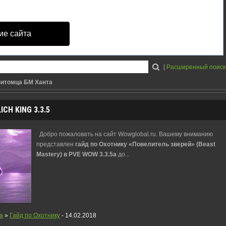
ие сайта
[
Расширенный поиск
питомца БМ Ханта
CH KING 3.3.5
Добро пожаловать на сайт Wowglobal.ru. Вашему вниманию
представлен
гайд по Охотнику «Повелитель зверей» (Beast
Mastery) в PVE WOW 3.3.5а
до
...
a
»
Гайд по Охотнику
- 14.02.2018