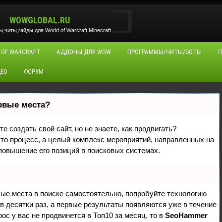
WOWGLOBAL.RU
читы,гайды для World of Warcraft,Minecraft
 OF WARCRAFT
АДДОНЫ ДЛЯ WOW
ПРОГРАММЫ/ЧИТЫ/БОТЫ
П
ЕО
ФОРУМ
ервые места?
е создать свой сайт, но не знаете, как продвигать?
сто процесс, а целый комплекс мероприятий, направленных на
повышение его позиций в поисковых системах.
вые места в поиске самостоятельно, попробуйте технологию
 в десятки раз, а первые результаты появляются уже в течение
рос у вас не продвинется в Топ10 за месяц, то в
SeoHammer