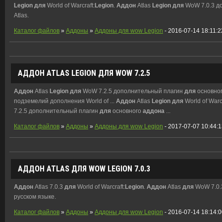
Legion
для
World of Warcraft:
Legion
.
Аддон
Atlas
Legion
для
WoW 7.0.3 д
Atlas.
Каталог файлов
»
Аддоны
»
Аддоны для wow Legion
- 2016-07-14 18:11:2
АДДОН
ATLAS
LEGION
ДЛЯ
WOW 7.2.5
Аддон
Atlas
Legion
для
WoW 7.2.5 дополнительный плагин
для
основно
подземелий дополнения World of ...
Аддон
Atlas
Legion
для
World of Warcr
7.2.5 дополнительный плагин
для
основного
аддона
...
Каталог файлов
»
Аддоны
»
Аддоны для wow Legion
- 2017-07-07 10:44:
АДДОН
ATLAS
ДЛЯ
WOW
LEGION
7.0.3
Аддон
Atlas 7.0.3
для
World of Warcraft:
Legion
.
Аддон
Atlas
для
WoW 7.0.
русском языке.
Каталог файлов
»
Аддоны
»
Аддоны для wow Legion
- 2016-07-14 18:14: