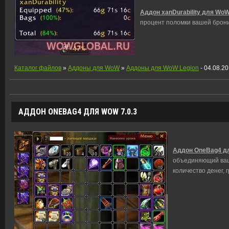
Аддон xanDurability для WoW
процент поломки вашей брони
Каталог файлов
»
Аддоны для WoW
»
Аддоны для WoW Legion
- 04.08.2
АДДОН ONEBAG4 ДЛЯ WOW 7.0.3
Аддон OneBag4 дл
объединяющий ваш
количество денег, 