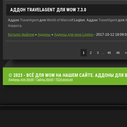
АДДОН
TRAVELAGENT
ДЛЯ
WOW 7.3.0
Аддон
TravelAgent
для
World of Warcraft:
Legion
.
Аддон
TravelAgent
для
W
Азерота.
Каталог файлов
»
Аддоны
»
Аддоны для wow Legion
- 2017-10-12 18:09:
...
1
2
3
45
46
»
© 2023 - ВСЁ ДЛЯ WOW НА НАШЕМ САЙТЕ. АДДОНЫ ДЛЯ ВО
Аддоны для WoW
|
Гайды WoW
|
PDA версия