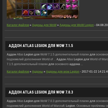
Каталог файлов
»
Аддоны для WoW
»
Аддоны для WoW Legion
- 04.08.2
АДДОН
ATLAS
LEGION
ДЛЯ
WOW 7.1.5
Аддон
Atlas
Legion
для
WoW 7.1.5 дополнительный плагин
для
основно
подземелий дополнения World of ...
Аддон
Atlas
Legion
для
World of Warcr
7.1.5 дополнительный плагин
для
основного
аддона
...
Каталог файлов
»
Аддоны
»
Аддоны для wow Legion
- 2017-01-22 14:21:
АДДОН
ATLAS
LEGION
ДЛЯ
WOW 7.0.3
Аддон
Atlas
Legion
для
WoW 7.0.3 дополнительный плагин
для
основно
подземелий дополнения World of Warcraft:
Legion
. Основные проблемы с