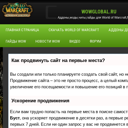
WOWGLOBAL.RU
Аддоны,моды,читы,гайды для World of Warcraft,M
ГЛАВНАЯ СТРАНИЦА
СКАЧАТЬ WORLD OF WARCRAFT
АДДОНЫ Д
ГАЙДЫ WOW
НОВОСТИ WOW
ВИДЕО
ФОРУМ
Как продвинуть сайт на первые места?
Вы создали или только планируете создать свой сайт, но н
Продвижение сайта – это не просто процесс, а целый ком
увеличение его посещаемости и повышение его позиций в 
Ускорение продвижения
Если вам трудно попасть на первые места в поиске самос
Буст
, она ускоряет продвижение в десятки раз, а первые 
первых 7 дней. Если ни один запрос у вас не продвинется в