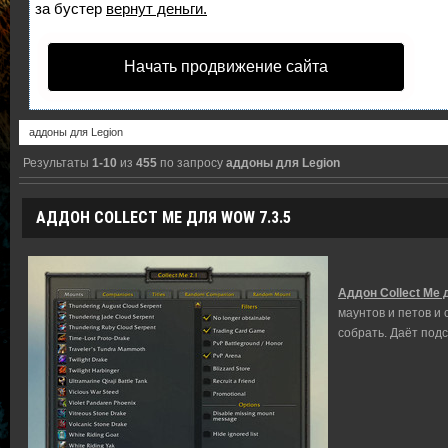
за бустер
вернут деньги.
Начать продвижение сайта
Результаты
1-10
из
455
по запросу
аддоны для Legion
АДДОН COLLECT ME ДЛЯ WOW 7.3.5
Аддон Collect Me 
маунтов и петов и
собрать. Даёт подс