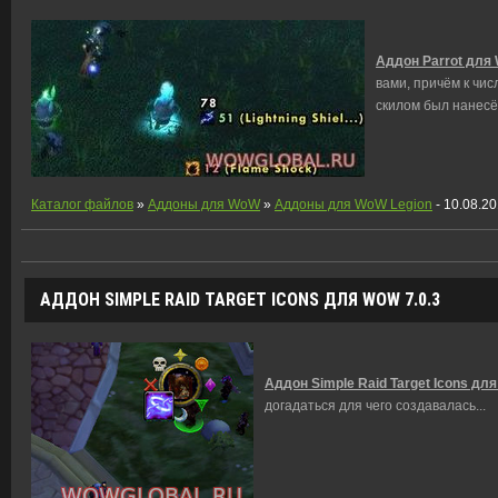
Аддон Parrot для 
вами, причём к чи
скилом был нанес
Каталог файлов
»
Аддоны для WoW
»
Аддоны для WoW Legion
- 10.08.2
АДДОН SIMPLE RAID TARGET ICONS ДЛЯ WOW 7.0.3
Аддон Simple Raid Target Icons для
догадаться для чего создавалась
...