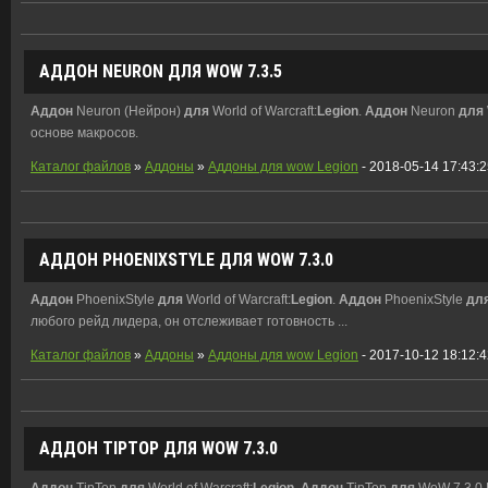
АДДОН
NEURON
ДЛЯ
WOW 7.3.5
Аддон
Neuron (Нейрон)
для
World of Warcraft:
Legion
.
Аддон
Neuron
для
основе макросов.
Каталог файлов
»
Аддоны
»
Аддоны для wow Legion
- 2018-05-14 17:43:
АДДОН
PHOENIXSTYLE
ДЛЯ
WOW 7.3.0
Аддон
PhoenixStyle
для
World of Warcraft:
Legion
.
Аддон
PhoenixStyle
дл
любого рейд лидера, он отслеживает готовность ...
Каталог файлов
»
Аддоны
»
Аддоны для wow Legion
- 2017-10-12 18:12:
АДДОН
TIPTOP
ДЛЯ
WOW 7.3.0
Аддон
TipTop
для
World of Warcraft:
Legion
.
Аддон
TipTop
для
WoW 7.3.0 