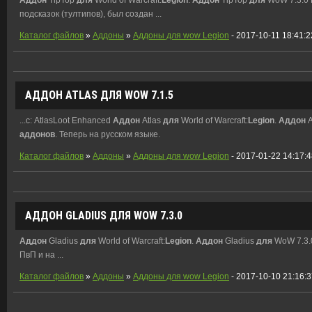
подсказок (тултипов), был создан ...
Каталог файлов
»
Аддоны
»
Аддоны для wow Legion
- 2017-10-11 18:41:2
АДДОН
ATLAS
ДЛЯ
WOW 7.1.5
...с: AtlasLoot Enhanced
Аддон
Atlas
для
World of Warcraft:
Legion
.
Аддон
A
аддонов
. Теперь на русском языке.
Каталог файлов
»
Аддоны
»
Аддоны для wow Legion
- 2017-01-22 14:17:
АДДОН
GLADIUS
ДЛЯ
WOW 7.3.0
Аддон
Gladius
для
World of Warcraft:
Legion
.
Аддон
Gladius
для
WoW 7.3.
ПвП и на ...
Каталог файлов
»
Аддоны
»
Аддоны для wow Legion
- 2017-10-10 21:16: