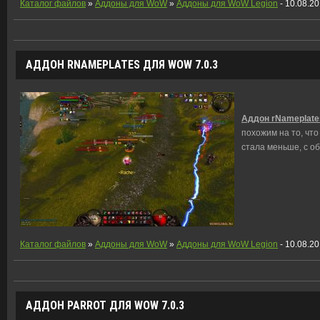
Каталог файлов
»
Аддоны для WoW
»
Аддоны для WoW Legion
- 10.08.2
АДДОН RNAMEPLATES ДЛЯ WOW 7.0.3
Аддон rNameplate
похожим на то, чт
стала меньше, с о
Каталог файлов
»
Аддоны для WoW
»
Аддоны для WoW Legion
- 10.08.2
АДДОН PARROT ДЛЯ WOW 7.0.3