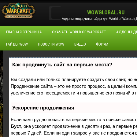
WOWGLOBAL.RU
Аддоны,моды,читы,гайды для World of Warcraft,M
ГЛАВНАЯ СТРАНИЦА
СКАЧАТЬ WORLD OF WARCRAFT
АДДОНЫ Д
ГАЙДЫ WOW
НОВОСТИ WOW
ВИДЕО
ФОРУМ
Как продвинуть сайт на первые места?
Вы создали или только планируете создать свой сайт, но н
Продвижение сайта – это не просто процесс, а целый ком
увеличение его посещаемости и повышение его позиций в 
Ускорение продвижения
Если вам трудно попасть на первые места в поиске самос
Буст
, она ускоряет продвижение в десятки раз, а первые 
первых 7 дней. Если ни один запрос у вас не продвинется в