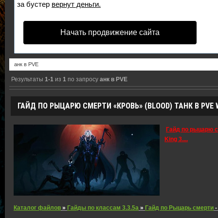
за бустер
вернут деньги.
Начать продвижение сайта
Результаты
1-1
из
1
по запросу
анк в PVE
ГАЙД ПО РЫЦАРЮ СМЕРТИ «КРОВЬ» (BLOOD) ТАНК В PVE W
Гайд по рыцарю с
King 3.
...
Каталог файлов
»
Гайды по классам 3.3.5a
»
Гайд по Рыцарь смерти
-