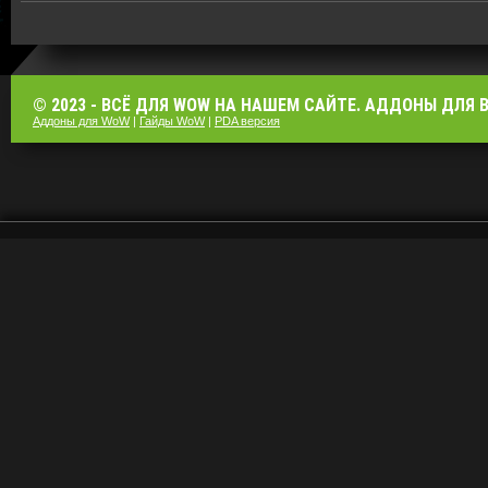
© 2023 - ВСЁ ДЛЯ WOW НА НАШЕМ САЙТЕ. АДДОНЫ ДЛЯ ВО
Аддоны для WoW
|
Гайды WoW
|
PDA версия