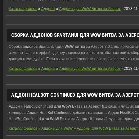
Каталог файлов
»
Аддоны
»
Аддоны для WoW Битва за Азерот
- 2018-11
СБОРКА АДДОНОВ SPARTANUI
ДЛЯ
WOW
БИТВА ЗА АЗЕРОТ
Сборка аддонов SpartanUI
для
WoW
Битва за Азерот 8.0.1 полномасшт
изменит ваш интерфейс до неузнаваемости....того чтобы настроить сбор
данную команду /sui. Если вы хотите перенести некоторые элементы с па
Каталог файлов
»
Аддоны
»
Аддоны для WoW Битва за Азерот
- 2018-11
АДДОН HEALBOT CONTINUED
ДЛЯ
WOW
БИТВА ЗА АЗЕРОТ
Аддон HealBot Continued
для
WoW
Битва за Азерот 8.1 самый лучших а
хиллеров. Аддон HealBot Continued добавит на экран ... Аддон HealBot C
HealBot Continued
для
WoW
Битва за Азерот 8.1 самый лучших аддон
д
Каталог файлов
»
Аддоны для WoW
»
Аддоны для WoW Битва за Азерот