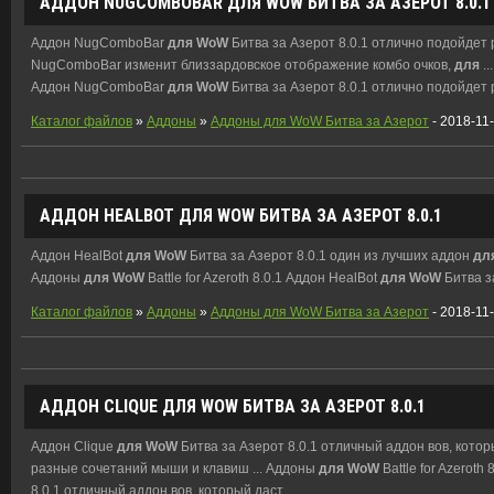
АДДОН NUGCOMBOBAR
ДЛЯ
WOW
БИТВА ЗА АЗЕРОТ 8.0.1
Аддон NugComboBar
для
WoW
Битва за Азерот 8.0.1 отлично подойдет
NugComboBar изменит близзардовское отображение комбо очков,
для
..
Аддон NugComboBar
для
WoW
Битва за Азерот 8.0.1 отлично подойдет р
Каталог файлов
»
Аддоны
»
Аддоны для WoW Битва за Азерот
- 2018-11
АДДОН HEALBOT
ДЛЯ
WOW
БИТВА ЗА АЗЕРОТ 8.0.1
Аддон HealBot
для
WoW
Битва за Азерот 8.0.1 один из лучших аддон
дл
Аддоны
для
WoW
Battle for Azeroth 8.0.1 Аддон HealBot
для
WoW
Битва з
Каталог файлов
»
Аддоны
»
Аддоны для WoW Битва за Азерот
- 2018-11
АДДОН CLIQUE
ДЛЯ
WOW
БИТВА ЗА АЗЕРОТ 8.0.1
Аддон Clique
для
WoW
Битва за Азерот 8.0.1 отличный аддон вов, кото
разные сочетаний мыши и клавиш ... Аддоны
для
WoW
Battle for Azeroth
8.0.1 отличный аддон вов, который даст ...