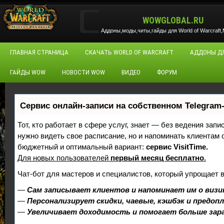
WOWGLOBAL.RU
Аддоны,моды,читы,гайды для World of Warcraft,M
ГЛАВНАЯ СТРАНИЦА
СКАЧАТЬ WORLD OF WARCRAFT
АДДОНЫ Д
ГАЙДЫ WOW
НОВОСТИ WOW
ВИДЕО
ФОРУМ
Сервис онлайн-записи на собственном Telegram
Тот, кто работает в сфере услуг, знает — без ведения запи
нужно видеть свое расписание, но и напоминать клиентам
бюджетный и оптимальный вариант:
сервис VisitTime.
Для новых пользователей
первый месяц бесплатно
.
Чат-бот для мастеров и специалистов, который упрощает 
—
Сам записывает клиентов и напоминает им о визи
—
Персонализирует скидки, чаевые, кэшбэк и предоп
—
Увеличивает доходимость и помогает больше за