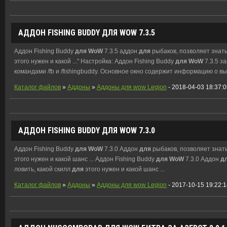
АДДОН FISHING BUDDY
ДЛЯ
WOW
7.3.5
Аддон Fishing Buddy
для
WoW
7.3.5 аддон
для
рыбаков, позволяет знать 
этого нужен и какой ..." Настройка: Аддон Fishing Buddy
для
WoW
7.3.5 з
командами /fb и /fishingbuddy. Основное окно содержит информацию о вы
Каталог файлов
»
Аддоны
»
Аддоны для wow Legion
- 2018-04-03 18:37:
АДДОН FISHING BUDDY
ДЛЯ
WOW
7.3.0
Аддон Fishing Buddy
для
WoW
7.3.0 Аддон
для
рыбаков, позволяет знать
этого нужен и какой шанс ... Аддон Fishing Buddy
для
WoW
7.3.0 Аддон
д
ловить, какой скилл
для
этого нужен и какой шанс ...
Каталог файлов
»
Аддоны
»
Аддоны для wow Legion
- 2017-10-15 19:22: