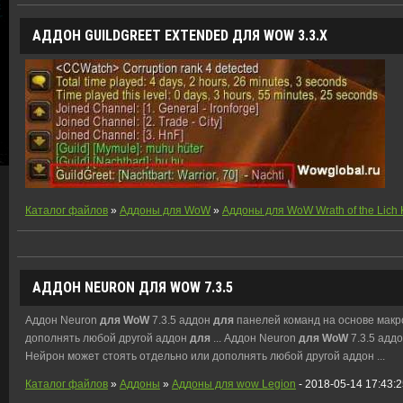
АДДОН GUILDGREET EXTENDED ДЛЯ WOW 3.3.Х
Каталог файлов
»
Аддоны для WoW
»
Аддоны для WoW Wrath of the Lich 
АДДОН NEURON
ДЛЯ
WOW
7.3.5
Аддон Neuron
для
WoW
7.3.5 аддон
для
панелей команд на основе макр
дополнять любой другой аддон
для
... Аддон Neuron
для
WoW
7.3.5 адд
Нейрон может стоять отдельно или дополнять любой другой аддон ...
Каталог файлов
»
Аддоны
»
Аддоны для wow Legion
- 2018-05-14 17:43: