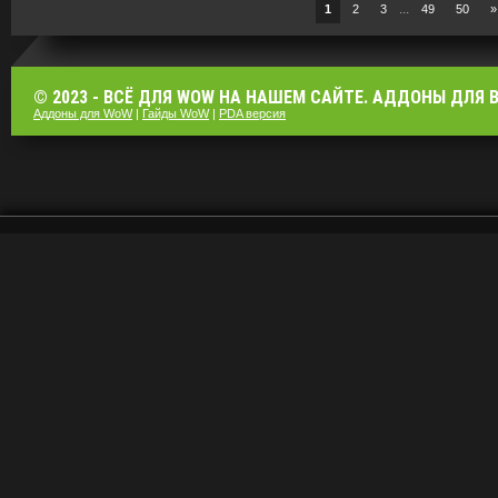
...
1
2
3
49
50
»
© 2023 - ВСЁ ДЛЯ WOW НА НАШЕМ САЙТЕ. АДДОНЫ ДЛЯ ВО
Аддоны для WoW
|
Гайды WoW
|
PDA версия