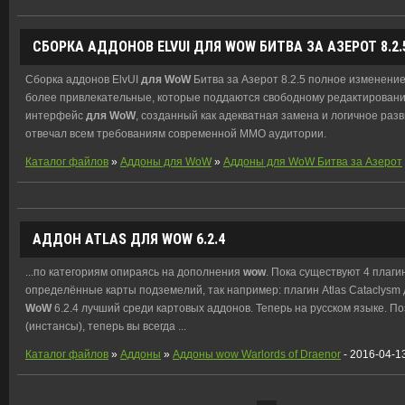
СБОРКА АДДОНОВ ELVUI
ДЛЯ
WOW
БИТВА ЗА АЗЕРОТ 8.2.
Сборка аддонов ElvUI
для
WoW
Битва за Азерот 8.2.5 полное изменени
более привлекательные, которые поддаются свободному редактированию .
интерфейс
для
WoW
, созданный как адекватная замена и логичное раз
отвечал всем требованиям современной ММО аудитории.
Каталог файлов
»
Аддоны для WoW
»
Аддоны для WoW Битва за Азерот
АДДОН ATLAS
ДЛЯ
WOW
6.2.4
...по категориям опираясь на дополнения
wow
. Пока существуют 4 плаг
определённые карты подземелий, так например: плагин Atlas Cataclysm 
WoW
6.2.4 лучший среди картовых аддонов. Теперь на русском языке. 
(инстансы), теперь вы всегда ...
Каталог файлов
»
Аддоны
»
Аддоны wow Warlords of Draenor
- 2016-04-1