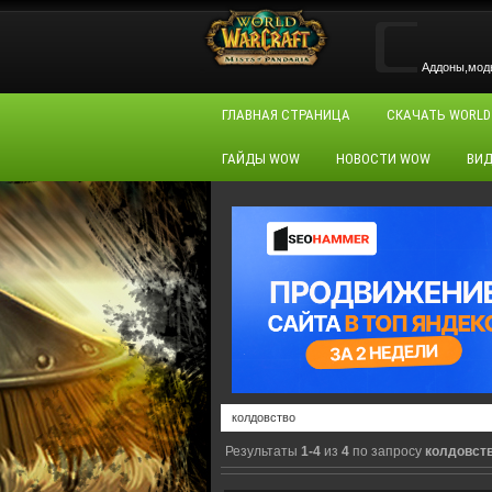
Аддоны,моды,
ГЛАВНАЯ СТРАНИЦА
СКАЧАТЬ WORLD
ГАЙДЫ WOW
НОВОСТИ WOW
ВИД
Результаты
1-4
из
4
по запросу
колдовст