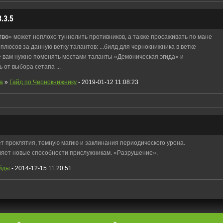
.3.5
тво
» может неплохо туннелить противников, а также просаживать по мане
плюсов за данную ветку талантов: ...билд для чернокнижника в ветке
де вам нужно поменять местами таланты «Демоническая эгида» и
 от выбора сетапа ...
a
»
Гайд по Чернокнижнику
- 2019-01-12 11:08:23
ет проклятия, темную магию и заклинания периодического урона.
ляет новые способности прислужникам. «Разрушение».
йды
- 2014-12-15 11:20:51