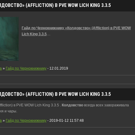
ВСТВО» (AFFLICTION) В PVE WOW LICH KING 3.3.5
Гайд по Чернокнижнику «Колдовство» (Affliction) в PVE WOW
Lich King 3.3.5
.
...
a
»
Гайд по Чернокнижнику
- 12.01.2019
ЛДОВСТВО
» (AFFLICTION) В PVE WOW LICH KING 3.3.5
ffliction) в PVE WOW Lich King 3.3.5 .
Колдовство
всегда всех завораживала
ия и чары.
a
»
Гайд по Чернокнижнику
- 2019-01-12 11:57:48