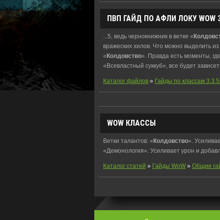
ПВП ГАЙД ПО АФЛИ ЛОКУ WOW 3
...5, ведь чернокнижник в ветке «
Колдовс
вражеских хилов. Что можно выделить из 
«
Колдовство
». Правда есть моменты, г
«Всевластный суккуб», все будет зависеть
Каталог файлов
»
Гайды по классам 3.3.5
WOW КЛАССЫ
Ветки талантов: «
Колдовство
». Усилива
«Демонология». Усиливает урон и добав
Каталог статей
»
Гайды WoW
»
Общие га