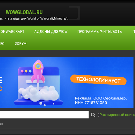
WOWGLOBAL.RU
читы,гайды для World of Warcraft,Minecraft
 OF WARCRAFT
АДДОНЫ ДЛЯ WOW
ПРОГРАММЫ/ЧИТЫ/БОТЫ
П
ЕО
ФОРУМ
[
Расширенный поиск
во