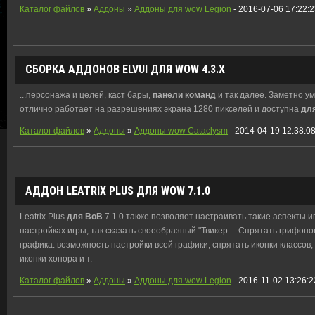
Каталог файлов
»
Аддоны
»
Аддоны для wow Legion
- 2016-07-06 17:22:
СБОРКА АДДОНОВ ELVUI
ДЛЯ
WOW 4.3.X
...персонажа и целей, каст бары,
панели
команд
и так далее. Заметно у
отлично работает на разрешениях экрана 1280 пикселей и доступна
дл
Каталог файлов
»
Аддоны
»
Аддоны wow Cataclysm
- 2014-04-19 12:38:0
АДДОН LEATRIX PLUS
ДЛЯ
WOW 7.1.0
Leatrix Plus
для
ВоВ
7.1.0 также позволяет настраивать такие аспекты 
настройках игры, так сказать своеобразный "Твикер ... Спрятать грифоно
графика: возможность настройки всей графики, спрятать иконки классов
иконки хонора и т.
Каталог файлов
»
Аддоны
»
Аддоны для wow Legion
- 2016-11-02 13:26:2