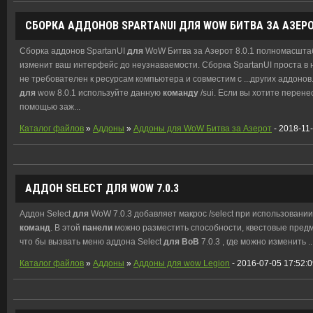
СБОРКА АДДОНОВ SPARTANUI
ДЛЯ
WOW БИТВА ЗА АЗЕРОТ
Сборка аддонов SpartanUI
для
WoW Битва за Азерот 8.0.1 полномасшта
изменит ваш интерфейс до неузнаваемости. Сборка SpartanUI проста в н
не требователен к ресурсам компьютера и совместим с ...других аддонов
для
wow 8.0.1 используйте данную
команду
/sui. Если вы хотите перен
помощью заж
...
Каталог файлов
»
Аддоны
»
Аддоны для WoW Битва за Азерот
- 2018-11
АДДОН SELECT
ДЛЯ
WOW 7.0.3
Аддон Select
для
WoW 7.0.3 добавляет макрос /select при использовани
команд
. В этой
панели
можно разместить способности, квестовые предм
что бы вызвать меню аддона Select
для
ВоВ
7.0.3 , где можно изменить ..
Каталог файлов
»
Аддоны
»
Аддоны для wow Legion
- 2016-07-05 17:52: