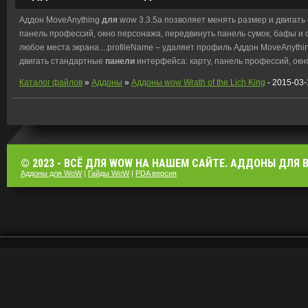
Аддон MoveAnything
для
wow 3.3.5a позволяет менять размер и двигат
панель профессий, окно персонажа, передвинуть панель сумок, бафы 
любое места экрана....profileName – удаляет профиль Аддон MoveAnythi
двигать стандартные
панели
интерфейса: карту, панель профессий, окно
Каталог файлов
»
Аддоны
»
Аддоны wow Wrath of the Lich King
- 2015-03-
© 2023 - ВСЁ ДЛЯ WOW НА НАШЕМ САЙТЕ. АДДОНЫ ДЛЯ ВО
Аддоны для WoW
|
Гайды WoW
|
PDA версия