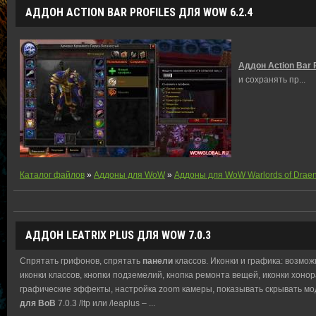
АДДОН ACTION BAR PROFILES ДЛЯ WOW 6.2.4
Аддон Action Bar P
и сохранять пр
...
Каталог файлов
»
Аддоны для WoW
»
Аддоны для WoW Warlords of Drae
АДДОН LEATRIX PLUS
ДЛЯ
WOW 7.0.3
Спрятать грифонов, спрятать
панели
классов. Иконки и графика: возмож
иконки классов, кнопки подземелий, кнопка ремонта вещей, иконки хонора
графические эффекты, настройка zoom камеры, показывать скрывать мо
для
ВоВ
7.0.3 /ltp или /leaplus – ...