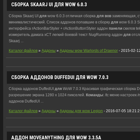
СБОРКА SKAARJ UI
ДЛЯ
WOW 6.0.3
Сборка Skaarj UI
для
wow 6.0.3 отличная сборка
для
вов
заменяющая, ст
минималистический. Список аддонов попавшие в сборку
для
wow 6.0.3 Sk
интерфейса rActionBarStyler + rActionButtonStyler аддон
панели
скилов t
измеритель дамага xCT легкий боевой текст NugRunning аддон
для
отсл
Skaarj ...
Каталог файлов
»
Аддоны
»
Аддоны wow Warlords of Draenor
- 2015-02-12
СБОРКА АДДОНОВ DUFFEDUI
ДЛЯ
WOW 7.0.3
Сборка аддонов DuffedUI
для
WoW 7.0.3 Красивая графическая сборка D
разрешение экрана 1280 х 1024 пикселей.
Команды
: /tc меню настроек 
аддонов DuffedUI ...
Каталог файлов
»
Аддоны
»
Аддоны для wow Legion
- 2016-07-05 18:21:
АДДОН MOVEANYTHING
ДЛЯ
WOW 3.3.5A