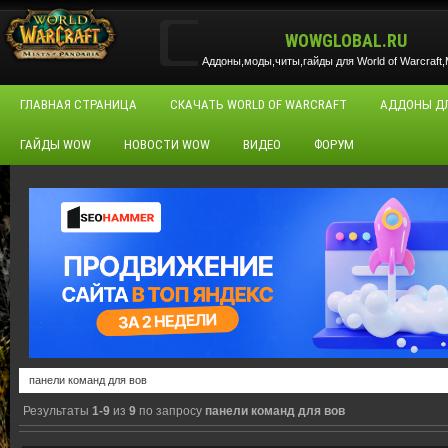
WOWGLOBAL.RU
Аддоны,моды,читы,гайды для World of Warcraft,M
ГЛАВНАЯ СТРАНИЦА
СКАЧАТЬ WORLD OF WARCRAFT
АДДОНЫ Д
ГАЙДЫ WOW
НОВОСТИ WOW
ВИДЕО
ФОРУМ
Результаты
1-9
из
9
по запросу
панели команд для вов