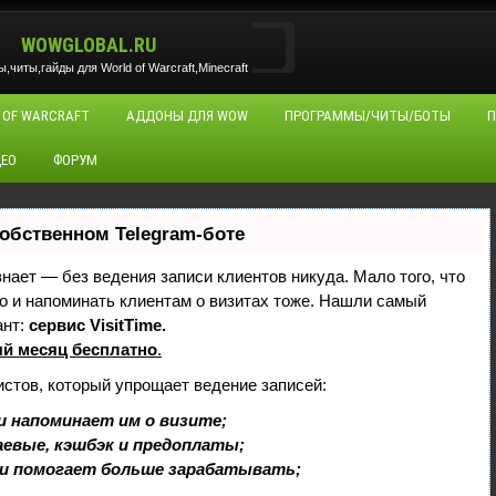
WOWGLOBAL.RU
читы,гайды для World of Warcraft,Minecraft
 OF WARCRAFT
АДДОНЫ ДЛЯ WOW
ПРОГРАММЫ/ЧИТЫ/БОТЫ
П
ЕО
ФОРУМ
собственном Telegram-боте
 знает — без ведения записи клиентов никуда. Мало того, что
но и напоминать клиентам о визитах тоже. Нашли самый
ант:
сервис VisitTime.
й месяц бесплатно
.
истов, который упрощает ведение записей:
и напоминает им о визите;
аевые, кэшбэк и предоплаты;
и помогает больше зарабатывать;