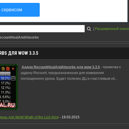
я сервисом
[
Расширенный поиск
ecountHealAndAbsorbs
BS ДЛЯ WOW 3.3.5
Аддон RecountHealAndAbsorbs для wow 3.3.5
- примочка к
аддону Recount, предназначенная для измерения
поглощенного урона. Будет полезен ДЦ и счастливым об
...
оны для WoW Wrath of the Lich King
- 19.03.2015