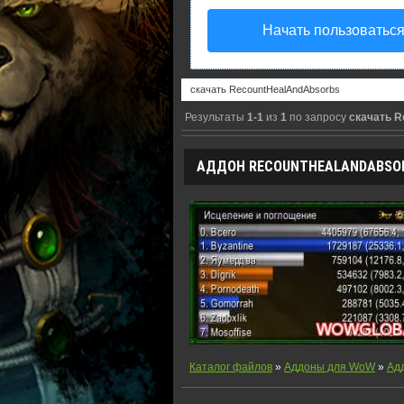
Начать пользоватьс
Результаты
1-1
из
1
по запросу
скачать R
АДДОН RECOUNTHEALANDABSOR
Каталог файлов
»
Аддоны для WoW
»
Адд