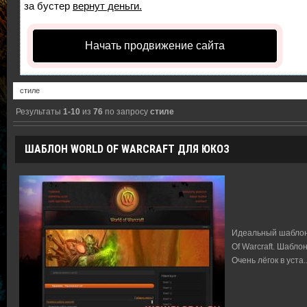
за бустер
вернут деньги.
Начать продвижение сайта
Результаты
1-10
из
76
по запросу
стиле
ШАБЛОН WORLD OF WARCRAFT ДЛЯ ЮКОЗ
Идеальный шаблон 
Of Warcraft. Шабло
Очень лёгок в уста
.