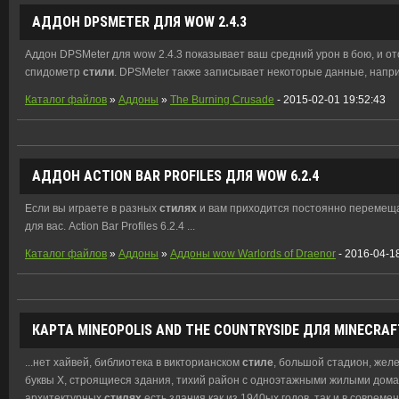
АДДОН DPSMETER ДЛЯ WOW 2.4.3
Аддон DPSMeter для wow 2.4.3 показывает ваш средний урон в бою, и о
спидометр
стили
. DPSMeter также записывает некоторые данные, наприм
Каталог файлов
»
Аддоны
»
The Burning Crusade
- 2015-02-01 19:52:43
АДДОН ACTION BAR PROFILES ДЛЯ WOW 6.2.4
Если вы играете в разных
стилях
и вам приходится постоянно перемещ
для вас. Action Bar Profiles 6.2.4 ...
Каталог файлов
»
Аддоны
»
Аддоны wow Warlords of Draenor
- 2016-04-1
КАРТА MINEOPOLIS AND THE COUNTRYSIDE ДЛЯ MINECRAF
...нет хайвей, библиотека в викторианском
стиле
, большой стадион, желе
буквы Х, строящиеся здания, тихий район с одноэтажными жилыми домам
архитектурных
стилях
есть здания как из 1940ых годов, так и в соврем