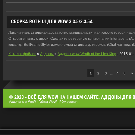
СБОРКА ROTH UI ДЛЯ WOW 3.3.5/3.3.5А
Лаконичная,
стильная
,достаточно минималистичная,кароче говоря насла
Откройте папку с игрой. Сделайте резервную копию папки Interface.... rA
команд. rBuffFrameStyler изменяемый
стиль
аур игроков. rChat чат мод. 
Каталог файлов
»
Аддоны
»
Аддоны wow Wrath of the Lich King
- 2015-01-
...
1
2
3
7
8
»
© 2023 - ВСЁ ДЛЯ WOW НА НАШЕМ САЙТЕ. АДДОНЫ ДЛЯ ВО
Аддоны для WoW
|
Гайды WoW
|
PDA версия