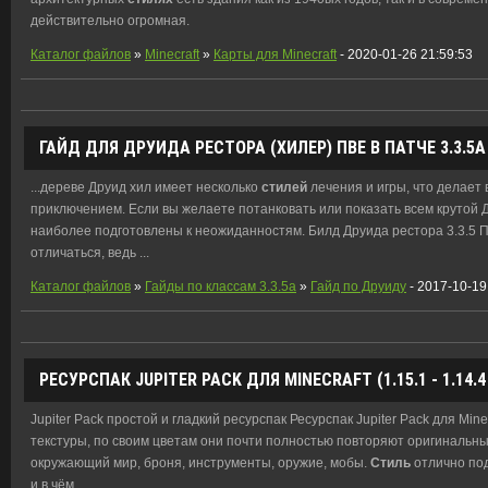
действительно огромная.
Каталог файлов
»
Minecraft
»
Карты для Minecraft
- 2020-01-26 21:59:53
ГАЙД ДЛЯ ДРУИДА РЕСТОРА (ХИЛЕР) ПВЕ В ПАТЧЕ 3.3.5А
...дереве Друид хил имеет несколько
стилей
лечения и игры, что делает
приключением. Если вы желаете потанковать или показать всем крутой 
наиболее подготовлены к неожиданностям. Билд Друида рестора 3.3.5 
отличаться, ведь ...
Каталог файлов
»
Гайды по классам 3.3.5a
»
Гайд по Друиду
- 2017-10-19
РЕСУРСПАК JUPITER PACK ДЛЯ MINECRAFT (1.15.1 - 1.14.4 -
Jupiter Pack простой и гладкий ресурспак Ресурспак Jupiter Pack для Min
текстуры, по своим цветам они почти полностью повторяют оригинальн
окружающий мир, броня, инструменты, оружие, мобы.
Стиль
отлично под
и в чём ...