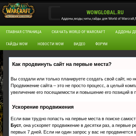
WOWGLOBAL.RU
Аддоны,моды,читы,гайды для World of Warcraft,M
ГЛАВНАЯ СТРАНИЦА
СКАЧАТЬ WORLD OF WARCRAFT
АДДОНЫ Д
ГАЙДЫ WOW
НОВОСТИ WOW
ВИДЕО
ФОРУМ
Как продвинуть сайт на первые места?
Вы создали или только планируете создать свой сайт, но н
Продвижение сайта – это не просто процесс, а целый ком
увеличение его посещаемости и повышение его позиций в 
Ускорение продвижения
Если вам трудно попасть на первые места в поиске самос
Буст
, она ускоряет продвижение в десятки раз, а первые 
первых 7 дней. Если ни один запрос у вас не продвинется в