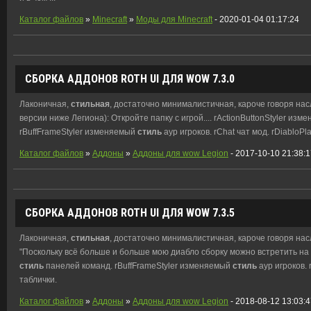
Каталог файлов
»
Minecraft
»
Моды для Minecraft
- 2020-01-04 01:17:24
СБОРКА АДДОНОВ ROTH UI ДЛЯ WOW 7.3.0
Лаконичная,
стильная
, достаточно минималистичная, кароче говоря насл
версии ниже Легиона): Откройте папку с игрой.... rActionButtonStyler из
rBuffFrameStyler изменяемый
стиль
аур игроков. rChat чат мод. rDiabloPl
Каталог файлов
»
Аддоны
»
Аддоны для wow Legion
- 2017-10-10 21:38:
СБОРКА АДДОНОВ ROTH UI ДЛЯ WOW 7.3.5
Лаконичная,
стильная
, достаточно минималистичная, кароче говоря на
"Поскольку всё больше и больше мою диабло сборку можно встретить на др
стиль
панелей команд. rBuffFrameStyler изменяемый
стиль
аур игроков. 
таблички.
Каталог файлов
»
Аддоны
»
Аддоны для wow Legion
- 2018-08-12 13:03: