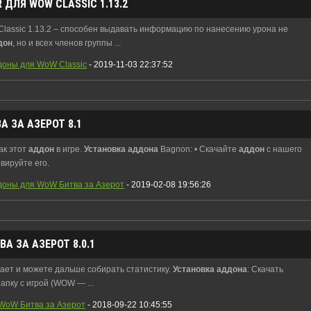
 ДЛЯ WOW CLASSIC 1.13.2
Classic 1.13.2 – способен выдавать информацию по нанесению урона не
дон
, но и всех членов группы ...
доны для WoW Classic
- 2019-11-03 22:37:52
 ЗА АЗЕРОТ 8.1
ак этот
аддон
в игре.
Установка
аддона
Bagnon: • Скачайте
аддон
с нашего
вируйте его.
доны для WoW Битва за Азерот
- 2019-02-08 19:56:26
А ЗА АЗЕРОТ 8.0.1
ает и можете дальше собирать статистику.
Установка
аддона
: Скачать
апку с игрой (WOW — ...
WoW Битва за Азерот
- 2018-09-22 10:45:55