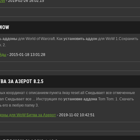
WoW
- 2019-02-26 16:02:15
WOW
ть
аддоны
для World of Warcraft. Как
установить
аддон
для WoW 1.Сохранить
. 2.
йды
- 2015-01-18 13:01:28
А ЗА АЗЕРОТ 8.2.5
ых координат с описанием пункта /way reset all Скидывает все отмеченные
ran Скидывает все ... Инструкция по
установке
аддона
Tom Tom: 1. Скачать
 его в любую папку 3.
доны для WoW Битва за Азерот
- 2019-11-02 10:42:51