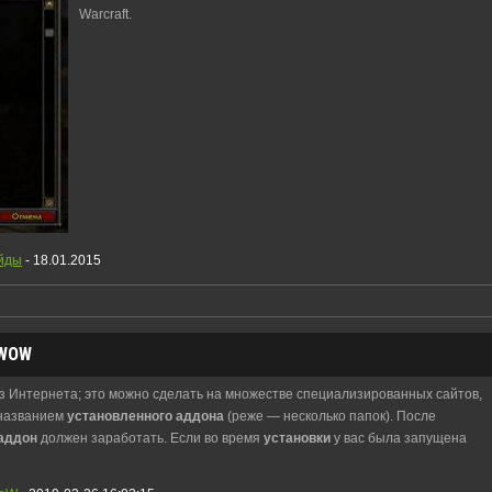
Warcraft.
йды
- 18.01.2015
WOW
з Интернета; это можно сделать на множестве специализированных сайтов,
 названием
установленного
аддона
(реже — несколько папок). После
аддон
должен заработать. Если во время
установки
у вас была запущена