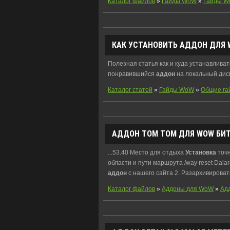
Каталог файлов
»
Гайды WoW
»
Гайды 
КАК
УСТАНОВИТЬ
АДДОН
ДЛЯ 
Полезная статья как и куда устанавлива
понравившийся
аддон
на локальный диск
Каталог статей
»
Гайды WoW
»
Общие га
АДДОН
TOM TOM ДЛЯ WOW БИТВ
...53.40 Место для отдыха
Установка
точн
области и пути маршрута /way reset Dala
аддон
с нашего сайта 2. Разархивировать
Каталог файлов
»
Аддоны для WoW
»
Ад