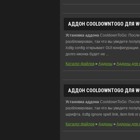
АДДОН
COOLDOWNTOGO ДЛЯ WO
Установка
аддона
CooldownToGo: Посл
разблокирован, так что вы увидите полу
/cdtg config открывает GUI конфигурации. 
долго иконка будет не ...
Каталог файлов
»
Аддоны
»
Аддоны для 
АДДОН
COOLDOWNTOGO ДЛЯ WO
Установка
аддона
CooldownToGo: Посл
разблокирован, так что вы увидите полупр
шрифта. /cdtg ignore spell link, item link o
Каталог файлов
»
Аддоны
»
Аддоны для 