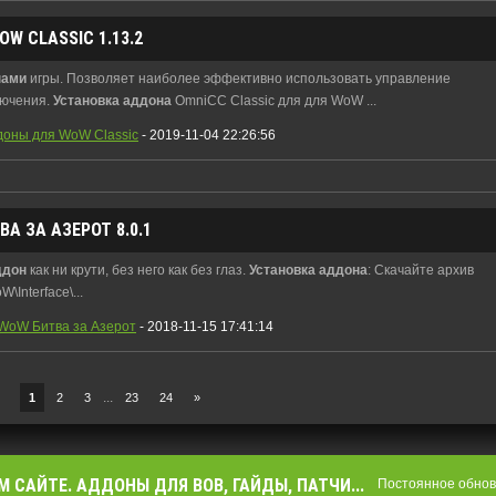
W CLASSIC 1.13.2
нами
игры. Позволяет наиболее эффективно использовать управление
лючения.
Установка
аддона
OmniCC Classic для для WoW ...
доны для WoW Classic
- 2019-11-04 22:26:56
А ЗА АЗЕРОТ 8.0.1
ддон
как ни крути, без него как без глаз.
Установка
аддона
: Скачайте архив
Interface\...
WoW Битва за Азерот
- 2018-11-15 17:41:14
...
1
2
3
23
24
»
М САЙТЕ. АДДОНЫ ДЛЯ ВОВ, ГАЙДЫ, ПАТЧИ...
Постоянное обновл