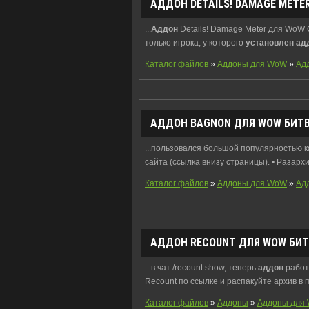
АДДОН
DETAILS! DAMAGE METER
...
Аддон
Details! Damage Meter для WoW 
только игрока, у которого
установлен
ад
Каталог файлов
»
Аддоны для WoW
»
Ад
АДДОН
BAGNON ДЛЯ WOW БИТВА
...пользовался большой популярностью к
сайта (ссылка внизу страницы). • Разархи
Каталог файлов
»
Аддоны для WoW
»
Ад
АДДОН
RECOUNT ДЛЯ WOW БИТВ
...в чат /recount show, теперь
аддон
работ
Recount по ссылке и распакуйте архив в п
Каталог файлов
»
Аддоны
»
Аддоны для 