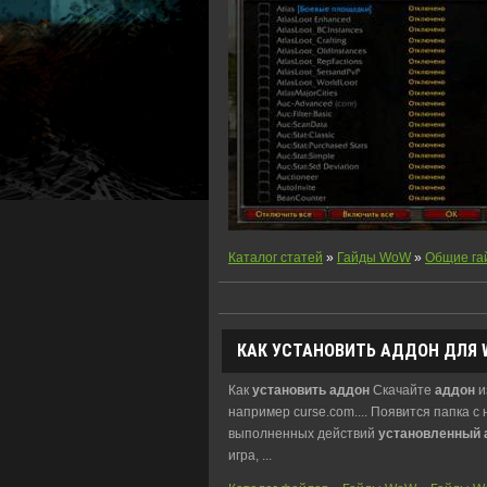
Каталог статей
»
Гайды WoW
»
Общие га
КАК
УСТАНОВИТЬ
АДДОН
ДЛЯ 
Как
установить
аддон
Скачайте
аддон
и
например curse.com.... Появится папка с
выполненных действий
установленный
игра, ...