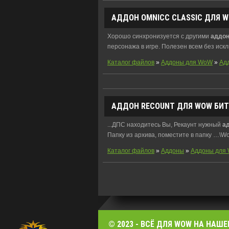
АДДОН
OMNICC CLASSIC ДЛЯ WO
Хорошо синхронизуется с другими
аддо
персонажа в игре. Полезен всем без иск
Каталог файлов
»
Аддоны для WoW
»
Ад
АДДОН
RECOUNT ДЛЯ WOW БИТВ
...ДПС находитесь Вы, Рекаунт нужный
а
Папку из архива, поместите в папку …\WoW\
Каталог файлов
»
Аддоны
»
Аддоны для 
© 2023 - ВСЁ ДЛЯ WOW НА НАШЕ