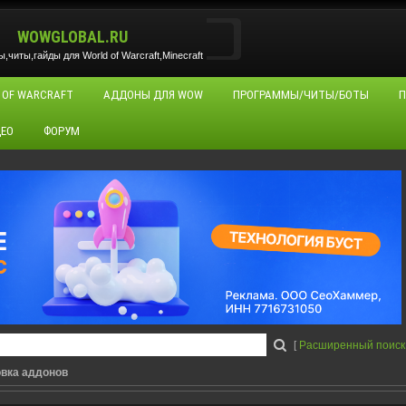
WOWGLOBAL.RU
читы,гайды для World of Warcraft,Minecraft
 OF WARCRAFT
АДДОНЫ ДЛЯ WOW
ПРОГРАММЫ/ЧИТЫ/БОТЫ
П
ЕО
ФОРУМ
[
Расширенный поиск
овка аддонов