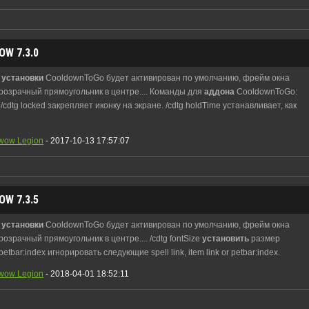
W 7.3.0
е
установки
CooldownToGo будет активирован по умолчанию, фрейм окна
прозрачный прямоугольник в центре.... Команды для
аддона
CooldownToGo:
/cdtg locked закрепляет иконку на экране. /cdtg holdTime устанавливает, как
wow Legion
- 2017-10-13 17:57:07
W 7.3.5
е
установки
CooldownToGo будет активирован по умолчанию, фрейм окна
озрачный прямоугольник в центре.... /cdtg fontSize
установить
размер
r petbar:index игнорировать следующие spell link, item link or petbar:index.
wow Legion
- 2018-04-01 18:52:11