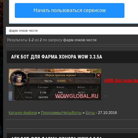
Начать пользоваться сервисом
Результаты
1-2
из
2
по запросу
фарм очков чести
AFK БОТ ДЛЯ ФАРМА ХОНОРА WOW 3.3.5A
АФК бот для ф
...
Каталог файлов
»
Программы/Читы/Боты
»
Боты
- 27.10.2016