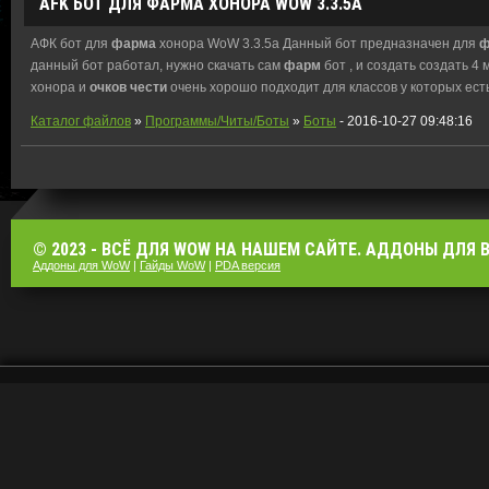
AFK БОТ ДЛЯ
ФАРМА
ХОНОРА WOW 3.3.5A
АФК бот для
фарма
хонора WoW 3.3.5a Данный бот предназначен для
ф
данный бот работал, нужно скачать сам
фарм
бот , и создать создать 4
хонора и
очков
чести
очень хорошо подходит для классов у которых ест
Каталог файлов
»
Программы/Читы/Боты
»
Боты
- 2016-10-27 09:48:16
© 2023 - ВСЁ ДЛЯ WOW НА НАШЕМ САЙТЕ. АДДОНЫ ДЛЯ ВО
Аддоны для WoW
|
Гайды WoW
|
PDA версия