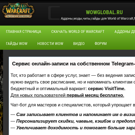
WOWGLOBAL.RU
Аддоны,моды,читы,гайды для World of Warcraft,M
ГЛАВНАЯ СТРАНИЦА
СКАЧАТЬ WORLD OF WARCRAFT
АДДОНЫ Д
ГАЙДЫ WOW
НОВОСТИ WOW
ВИДЕО
ФОРУМ
Сервис онлайн-записи на собственном Telegram
Тот, кто работает в сфере услуг, знает — без ведения запи
нужно видеть свое расписание, но и напоминать клиентам
бюджетный и оптимальный вариант:
сервис VisitTime.
Для новых пользователей
первый месяц бесплатно
.
Чат-бот для мастеров и специалистов, который упрощает 
—
Сам записывает клиентов и напоминает им о визи
—
Персонализирует скидки, чаевые, кэшбэк и предоп
—
Увеличивает доходимость и помогает больше за