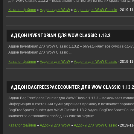
для WoW Classic
1
.
13
.
2
– показывают статистику на полях сражений (ДПС
Каталог файлов
»
Аддоны для WoW
»
Аддоны для WoW Classic
- 2019-11
АДДОН INVENTORIAN ДЛЯ WOW CLASSIC
1
.
13
.
2
Аддон Inventorian для WoW Classic
1
.
13
.
2
– объединяет все сумки в одну 
Аддон Inventorian для WoW Classic ...
Каталог файлов
»
Аддоны для WoW
»
Аддоны для WoW Classic
- 2019-11
АДДОН BAGFREESPACECOUNTER ДЛЯ WOW CLASSIC
1
.
13
.
2
Аддон BagFreeSpaceCounter для WoW Classic
1
.
13
.
2
– показывает количе
Информация о состоянии сумки упрощает прокачку и позволяет заранее 
BagFreeSpaceCounter для WoW Classic
1
.
13
.
2
Аддон BagFreeSpaceCount
количество оставшихся свободных слотов в сумке.
Каталог файлов
»
Аддоны для WoW
»
Аддоны для WoW Classic
- 2019-11