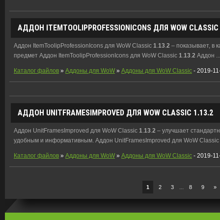
АДДОН ITEMTOOLIPPROFESSIONICONS ДЛЯ WOW CLASSI
Аддон ItemToolipProfessionIcons для WoW Classic
1
.
13
.
2
– показывает, в 
предмет Аддон ItemToolipProfessionIcons для WoW Classic
1
.
13
.
2
Аддон ..
Каталог файлов
»
Аддоны для WoW
»
Аддоны для WoW Classic
- 2019-11
АДДОН UNITFRAMESIMPROVED ДЛЯ WOW CLASSIC
1
.
13
.
2
Аддон UnitFramesImproved для WoW Classic
1
.
13
.
2
– улучшает стандартн
удобным и информативным. Аддон UnitFramesImproved для WoW Classi
Каталог файлов
»
Аддоны для WoW
»
Аддоны для WoW Classic
- 2019-11
...
1
2
3
8
9
»