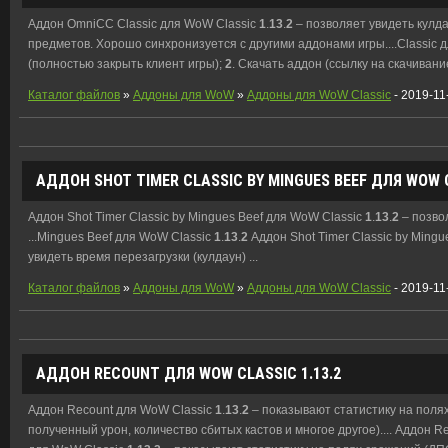
Аддон OmniCC Classic для WoW Classic
1
.
13
.
2
– позволяет увидеть кулд
предметов. Хорошо синхронизуется с другими аддонами игры....Classic 
(полностью закрыть клиент игры);
2
. Скачать аддон (ссылку на скачивани
Каталог файлов
»
Аддоны для WoW
»
Аддоны для WoW Classic
- 2019-11
АДДОН SHOT TIMER CLASSIC BY MINGUES BEEF ДЛЯ WOW
Аддон Shot Timer Classic by Mingues Beef для WoW Classic
1
.
13
.
2
– позвол
...Mingues Beef для WoW Classic
1
.
13
.
2
Аддон Shot Timer Classic by Ming
увидеть время перезагрузки (кулдаун) ...
Каталог файлов
»
Аддоны для WoW
»
Аддоны для WoW Classic
- 2019-11
АДДОН RECOUNT ДЛЯ WOW CLASSIC
1
.
13
.
2
Аддон Recount для WoW Classic
1
.
13
.
2
– показывают статистику на поля
полученный урон, количество сбитых кастов и многое другое).... Аддон 