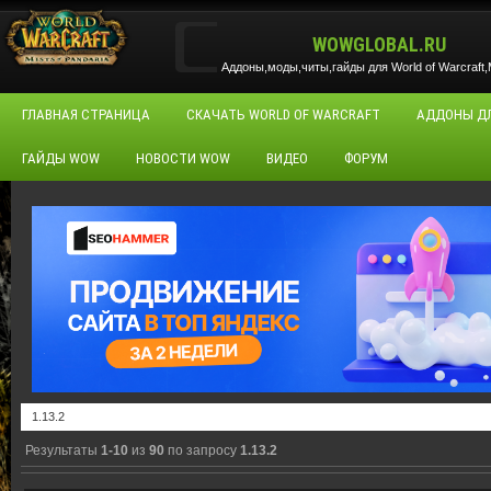
WOWGLOBAL.RU
Аддоны,моды,читы,гайды для World of Warcraft,M
ГЛАВНАЯ СТРАНИЦА
СКАЧАТЬ WORLD OF WARCRAFT
АДДОНЫ Д
ГАЙДЫ WOW
НОВОСТИ WOW
ВИДЕО
ФОРУМ
Результаты
1-10
из
90
по запросу
1.13.2