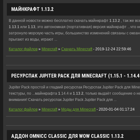
МАЙНКРАФТ
1
.
13
.
2
В данной новости можно бесплатно скачать майнкрафт
1
.
13
.
2
, так же в
1
.
13
.
1
или
1
.
13
, это автономная (портативная) версия майнкрафт ...что
затронуло морскую часть игры, большинство изменений связаны с океа
прыгают из воды, играют ...
Каталог файлов
»
Minecraft
»
Скачать Minecraft
- 2019-12-24 22:59:46
РЕСУРСПАК JUPITER PACK ДЛЯ MINECRAFT (
1
.15.
1
-
1
.14.4
Jupiter Pack простой и гладкий ресурспак Ресурспак Jupiter Pack для Min
текстуры, по ...майнкрафта
1
.14.4 и
1
.
13
.
2
, только выдаёт сообщение о н
внимания! Скачать ресурспак Jupiter Pack Jupiter Pack для ...
Каталог файлов
»
Minecraft
»
Моды для Minecraft
- 2020-01-04 01:17:24
АДДОН OMNICC CLASSIC ДЛЯ WOW CLASSIC
1
.
13
.
2