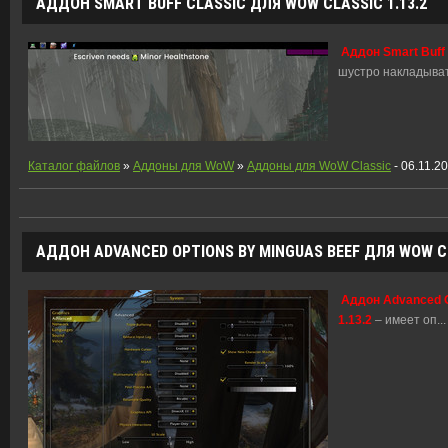
АДДОН SMART BUFF CLASSIC ДЛЯ WOW CLASSIC 1.13.2
Аддон Smart Buff 
шустро накладыва
Каталог файлов
»
Аддоны для WoW
»
Аддоны для WoW Classic
- 06.11.2
АДДОН ADVANCED OPTIONS BY MINGUAS BEEF ДЛЯ WOW CL
Аддон Advanced O
1.13.2
– имеет оп
...