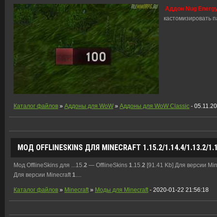
Аддон Nug Energy
кастомизировать п
Каталог файлов
»
Аддоны для WoW
»
Аддоны для WoW Classic
- 05.11.2
МОД OFFLINESKINS ДЛЯ MINECRAFT
1
.15.
2
/
1
.14.4/
1
.
13
.
2
/
1
.
Мод OfflineSkins для ...15.
2
— OfflineSkins
1
.15.
2
[91.41 Kb] Для версии Min
Для версии Minecraft
1
....
Каталог файлов
»
Minecraft
»
Моды для Minecraft
- 2020-01-22 21:56:18