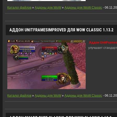
Каталог файлов
»
Аддоны для WoW
»
Аддоны для WoW Classic
- 06.11.2
АДДОН UNITFRAMESIMPROVED ДЛЯ WOW CLASSIC 1.13.2
Аддон UnitFrames
улучшает стандарт
Каталог файлов
»
Аддоны для WoW
»
Аддоны для WoW Classic
- 06.11.2