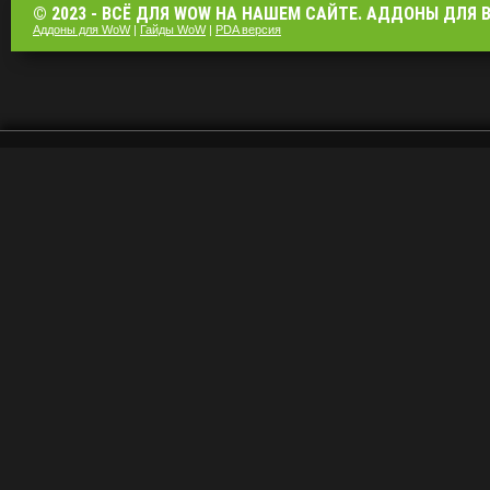
© 2023 - ВСЁ ДЛЯ WOW НА НАШЕМ САЙТЕ. АДДОНЫ ДЛЯ ВО
Аддоны для WoW
|
Гайды WoW
|
PDA версия