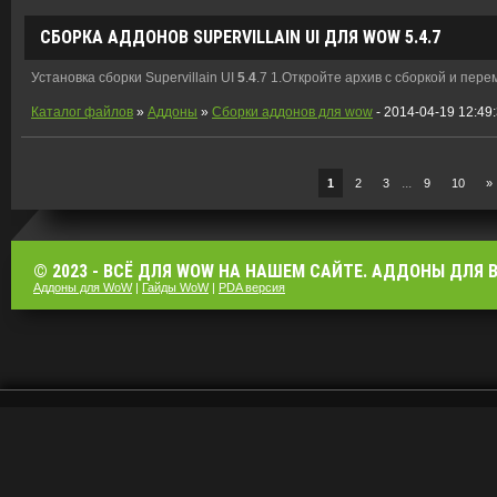
СБОРКА АДДОНОВ SUPERVILLAIN UI ДЛЯ WOW
5
.
4
.7
Установка сборки Supervillain UI
5
.
4
.7 1.Откройте архив с сборкой и пер
Каталог файлов
»
Аддоны
»
Сборки аддонов для wow
- 2014-04-19 12:49
...
1
2
3
9
10
»
© 2023 - ВСЁ ДЛЯ WOW НА НАШЕМ САЙТЕ. АДДОНЫ ДЛЯ ВО
Аддоны для WoW
|
Гайды WoW
|
PDA версия