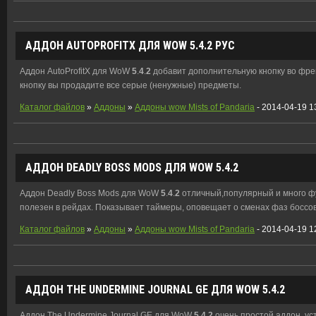
АДДОН AUTOPROFITX ДЛЯ WOW
5
.
4
.
2
РУС
Аддон AutoProfitX для WoW
5
.
4
.
2
добавит дополнительную кнопку во фрей
кнопку вы продадите все серые (ненужные) предметы.
Каталог файлов
»
Аддоны
»
Аддоны wow Mists of Pandaria
- 2014-04-19 1
АДДОН DEADLY BOSS MODS ДЛЯ WOW
5
.
4
.
2
Аддон Deadly Boss Mods для WoW
5
.
4
.
2
отличный,популярный и много ф
полезен в рейдах. Показывает таймеры, оповещает о сменах фаз боссов, 
Каталог файлов
»
Аддоны
»
Аддоны wow Mists of Pandaria
- 2014-04-19 1
АДДОН THE UNDERMINE JOURNAL GE ДЛЯ WOW
5
.
4
.
2
Аддон The Undermine Journal GE для WoW
5
.
4
.
2
очень простой аддон, ус