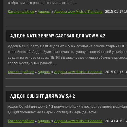
выбрать место расположения на экране ...
Каталог файлов
»
Аддоны
»
Аддоны wow Mists of Pandaria
- 2015-01-17 1
АДДОН NATUR ENEMY CASTBAR ДЛЯ WOW
5
.
4
.
2
Аддон Natur Enemy CastBar для wow
5
.
4
.
2
создан на основе старых ПВП
способностей. Аддон будет высвечивать кулдаун способностей у выбран
создан на основе старых ПВП/ПВЕ аддонов меняющий обычные кд спосо
способностей у выбранной ...
Каталог файлов
»
Аддоны
»
Аддоны wow Mists of Pandaria
- 2015-01-17 1
АДДОН QULIGHT ДЛЯ WOW
5
.
4
.
2
Аддон Qulight для wow
5
.
4
.
2
популярнейший в последнее время модифик
Qulight поменяет каст бары и отследит бафы/дебафы.
Каталог файлов
»
Аддоны
»
Аддоны wow Mists of Pandaria
- 2014-04-19 1