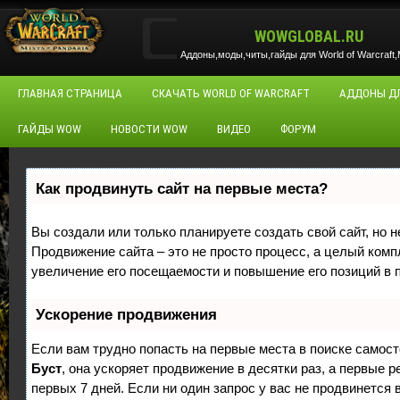
WOWGLOBAL.RU
Аддоны,моды,читы,гайды для World of Warcraft,M
ГЛАВНАЯ СТРАНИЦА
СКАЧАТЬ WORLD OF WARCRAFT
АДДОНЫ Д
ГАЙДЫ WOW
НОВОСТИ WOW
ВИДЕО
ФОРУМ
Как продвинуть сайт на первые места?
Вы создали или только планируете создать свой сайт, но н
Продвижение сайта – это не просто процесс, а целый ком
увеличение его посещаемости и повышение его позиций в 
Ускорение продвижения
Если вам трудно попасть на первые места в поиске самос
Буст
, она ускоряет продвижение в десятки раз, а первые 
первых 7 дней. Если ни один запрос у вас не продвинется в