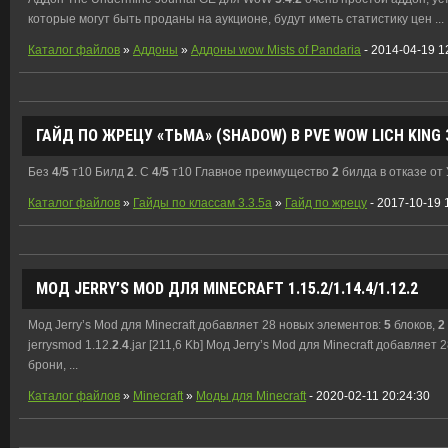
которые могут быть проданы на аукционе, будут иметь статистику цен ...
Каталог файлов
»
Аддоны
»
Аддоны wow Mists of Pandaria
- 2014-04-19 1
ГАЙД ПО ЖРЕЦУ «ТЬМА» (SHADOW) В PVE WOW LICH KING 3
Без
4
/
5
т10 Билд
2
. С
4
/
5
т10 Главное преимущество
2
билда в отказе от 
Каталог файлов
»
Гайды по классам 3.3.5a
»
Гайд по жрецу
- 2017-10-19 
МОД JERRY’S MOD ДЛЯ MINECRAFT 1.15.
2
/1.14.
4
/1.12.
2
Мод Jerry’s Mod для Minecraft добавляет 28 новых элементов:
5
блоков,
2
jerrysmod 1.12.
2
.
4
.jar [211,6 Kb] Мод Jerry’s Mod для Minecraft добавляет
брони, ...
Каталог файлов
»
Minecraft
»
Моды для Minecraft
- 2020-02-11 20:24:30