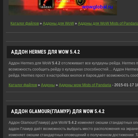
Каталог файлов
»
Аддоны для WoW
»
Аддоны для WoW Mists of Pandari
АДДОН HERMES ДЛЯ WOW
5
.
4
.
2
Аддон Hermes для WoW
5
.
4
.
2
отслеживает все кулдауны рейда. Hermes п
возможность сообщить рейду о кулдаунах способностей.... Аддон Herm
рейда. Hermes прост в настройках кнопок и баров,даёт возможность соо
Каталог файлов
»
Аддоны
»
Аддоны wow Mists of Pandaria
- 2015-01-17 1
АДДОН GLAMOUR(ГЛАМУР) ДЛЯ WOW
5
.
4
.
2
Аддон Glamour(Гламур) для WoW
5
.
4
.
2
изменяет окошки стандартных оп
аддон Гламур даёт возможность выбрать место расположения на экране
изменяет окошки стандартных оповещений о полученном достижении .Т