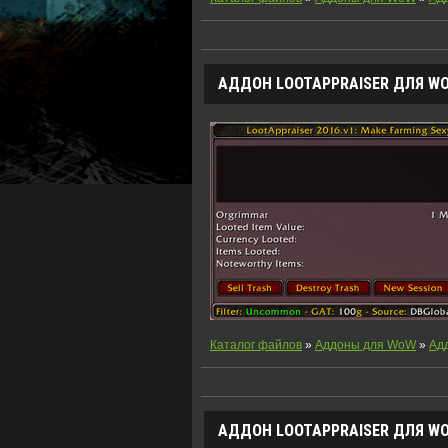
АДДОН LOOTAPPRAISER ДЛЯ WOW
Каталог файлов
»
Аддоны для WoW
»
Ад
АДДОН
LOOTAPPRAISER
ДЛЯ WOW