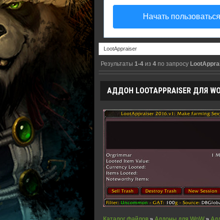
Начать пользоватьс
Результаты
1-4
из
4
по запросу
LootAppra
АДДОН LOOTAPPRAISER ДЛЯ WOW
Каталог файлов
»
Аддоны для WoW
»
Ад