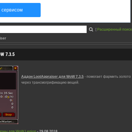
я сервисом
[
Расширенный поиск
iser
 7.3.5
Аддон LootAppraiser для WoW 7.3.5
- помогает фармить золото
через трансмогрификацию вещей.
доны для WoW Legion
- 29.08.2018