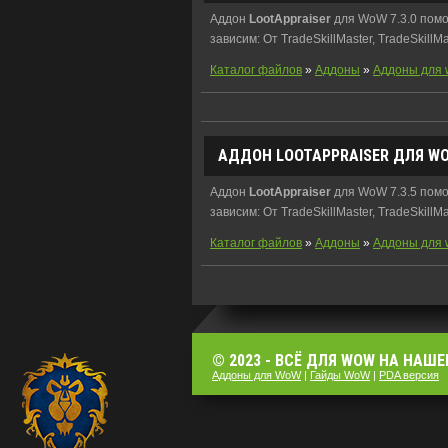
Аддон
LootAppraiser
для WoW 7.3.0 помо
зависим: От TradeSkillMaster, TradeSkillMa
Каталог файлов
»
Аддоны
»
Аддоны для 
АДДОН
LOOTAPPRAISER
ДЛЯ WOW
Аддон
LootAppraiser
для WoW 7.3.5 помо
зависим: От TradeSkillMaster, TradeSkillMa
Каталог файлов
»
Аддоны
»
Аддоны для 
© 2023 - ВСЁ ДЛЯ WOW НА НАШЕ
Аддоны для WoW
|
Гайды WoW
|
PDA версия