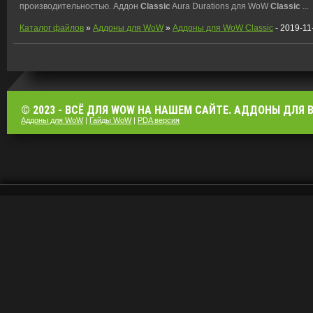
производительностью. Аддон
Classic
Aura Durations для WoW
Classic
...
Каталог файлов
»
Аддоны для WoW
»
Аддоны для WoW Classic
- 2019-11
© 2023 - ВСЁ ДЛЯ WOW НА НАШЕМ САЙТЕ. АДДОНЫ ДЛЯ ВО
Аддоны для WoW
|
Гайды WoW
|
PDA версия