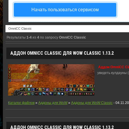
Начать пользоваться сервисом
Результаты
1-4
из
4
по запросу
OmniCC Classic
АДДОН OMNICC CLASSIC ДЛЯ WOW CLASSIC 1.13.2
Аддон OmniCC Cla
увидеть кулдауны 
Каталог файлов
»
Аддоны для WoW
»
Аддоны для WoW Classic
- 04.11.2
АДДОН
OMNICC
CLASSIC
ДЛЯ WOW
CLASSIC
1.13.2