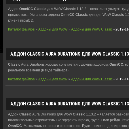
Аддон
OmniCC
Classic
для WoW
Classic
1.13.2 – позволяет увидеть кул
предметов.... Установка аддона
OmniCC
Classic
для для WoW
Classic
1.
клиент игры); 2.
Каталог файлов
»
Аддоны для WoW
»
Аддоны для WoW Classic
- 2019-11
АДДОН
CLASSIC
AURA DURATIONS ДЛЯ WOW
CLASSIC
1.13
Classic
Aura Durations хорошо сочетается с другим аддоном,
OmniCC
, к
реального времени (в виде таймера).
Каталог файлов
»
Аддоны для WoW
»
Аддоны для WoW Classic
- 2019-11
АДДОН
CLASSIC
AURA DURATIONS ДЛЯ WOW
CLASSIC
1.13
Аддон
Classic
Aura Durations для WoW
Classic
1.13.2 – является разно
положительные/отрицательные эффекты игрока, группы или рейда. Реко
OmniCC
. Максимально прост и эффективен. Будет полезен для игроков