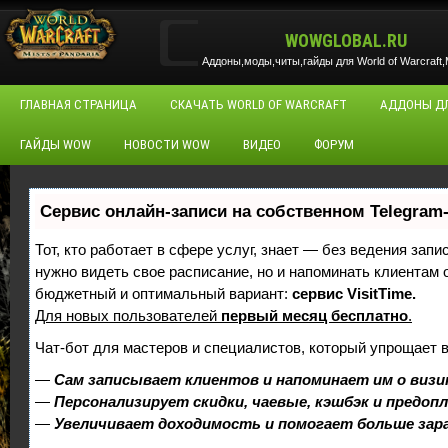
WOWGLOBAL.RU
Аддоны,моды,читы,гайды для World of Warcraft,M
ГЛАВНАЯ СТРАНИЦА
СКАЧАТЬ WORLD OF WARCRAFT
АДДОНЫ Д
ГАЙДЫ WOW
НОВОСТИ WOW
ВИДЕО
ФОРУМ
Сервис онлайн-записи на собственном Telegram
Тот, кто работает в сфере услуг, знает — без ведения запи
нужно видеть свое расписание, но и напоминать клиентам
бюджетный и оптимальный вариант:
сервис VisitTime.
Для новых пользователей
первый месяц бесплатно
.
Чат-бот для мастеров и специалистов, который упрощает 
—
Сам записывает клиентов и напоминает им о визи
—
Персонализирует скидки, чаевые, кэшбэк и предоп
—
Увеличивает доходимость и помогает больше за