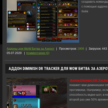
создавать команды
с помощью аддона 
боёв
Аддоны для WoW Битва за Азерот
|
Просмотров:
1906
|
Загрузок:
443
05.07.2020
|
Комментарии (0)
АДДОН DIMINISH DR TRACKER ДЛЯ WOW БИТВА ЗА АЗЕРОТ
Аддон Diminish DR Tracke
покажет вам диминишинг с
противника. Например, есл
способность кидни шот, в п
второй раз уже 50% времени