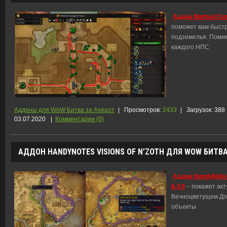
Аддон Method Dun
поможет вам быст
подземелья. Помим
каждого НПС
Аддоны для WoW Битва за Азерот
|
Просмотров:
2433
|
Загрузок:
388
03.07.2020
|
Комментарии (0)
АДДОН HANDYNOTES VISIONS OF N’ZOTH ДЛЯ WOW БИТВА 
Аддон HandyNotes
8.3.0
– покажет акт
Вечноцветущем Дол
объекты