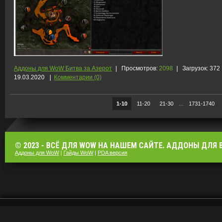
Аддоны для WoW Битва за Азерот
|
Просмотров:
2098
|
Загрузок:
372
19.03.2020
|
Комментарии (0)
...
1-10
11-20
21-30
1731-1740
© 2023 - ВСЁ ДЛЯ WOW НА НАШЕМ САЙТЕ. АДДОНЫ ДЛЯ ВО
Аддоны для WoW
|
Гайды WoW
|
PDA версия