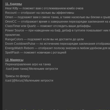
11. Аддоны
Hear Kitty — поможет вам с отслеживанием комбо очков
Recount — отобразит на сколько вы эффективны
Omen — подскажет вам о смене танка, а также насколько вы близки к срыв
OmniCC — отображает время о завершении перезарядки заклинания на и
ClassTimer или Quartz — поможет отследить ваши дебаффы.
Power Source — при наведении на баф, дебаф в тултипе показывает ник 
проклятие.
RangeColors — подскажет если вы не достаете до цели
Doom CooldownPulse — по истечению перезарядки заклинания отображае
EnergyWatch Reborn — отобразит полоску энегрии в любом удобном для в
SpellFlash — поможет новичкам с ротацией
12. Макросы
Перенаправление агро на танка
/cast [имя танка] Меленькие хитрости
Триксы по фокусу
/cast [@focus] Маленькие хитрости