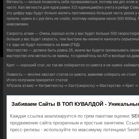
Меткость — нельзя позволять себе промахиваться, потому как дпс если и 
часто. Кап меткости для ядов равен 315 единицам(без учета в рейде Совы
эту цифру яды будут больно жалить противника(а большая часть урона у 
лупили, нужно и с рук бить не слабо, поэтому набираем около 500-600ед.
невозможен.
Скорость атаки — Очень хорошо если у вас будет больше 500 скорости(ре
больше у вас будет скорость, тем быстрее вы начнете наносить серьезны
т.к. яды не будут поспевать за вами.(ГКД)
Мастерство — должна быть равна 26, иначе вы будете промазывать своими
мастерство или меткость не важны, то одевайтесь на АП и вообще на дама
Крит — хороший стат, но так же собирается со шмота и не нужно забива
Ловкость — вполне хватает статов со шмота, камнями собирать не стоит
Итого получаем приоритет статов:
АП(сила атаки) ⇒ Хит(меткость) ⇒ Хаст(скорость) ⇒ Мастерство ⇒ Крит ⇒ 
Забиваем Сайты В ТОП КУВАЛДОЙ - Уникальные
Каждая ссылка анализируется по трем пакетам оценки:
SE
продвижение сайта прозрачным и простым занятием. Ссылк
пресс-релизы - используйте по максимуму потенциал Seo