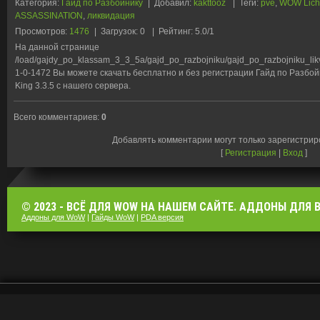
Категория
:
Гайд по Разбойнику
|
Добавил
:
kakttooz
|
Теги
:
pve
,
WOW Lich 
ASSASSINATION
,
ликвидация
Просмотров
:
1476
|
Загрузок
:
0
|
Рейтинг
:
5.0
/
1
На данной странице
/load/gajdy_po_klassam_3_3_5a/gajd_po_razbojniku/gajd_po_razbojniku_li
1-0-1472 Вы можете скачать бесплатно и без регистрации Гайд по Разбой
King 3.3.5 с нашего сервера.
Всего комментариев
:
0
Добавлять комментарии могут только зарегистри
[
Регистрация
|
Вход
]
© 2023 - ВСЁ ДЛЯ WOW НА НАШЕМ САЙТЕ. АДДОНЫ ДЛЯ ВО
Аддоны для WoW
|
Гайды WoW
|
PDA версия