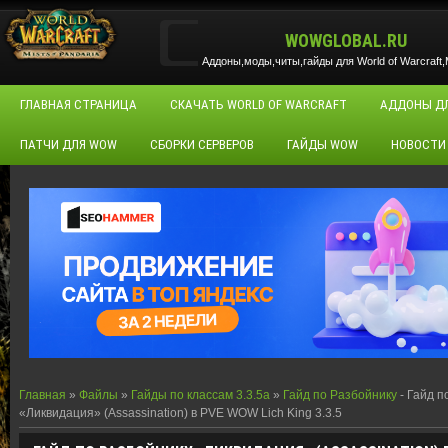
WOWGLOBAL.RU
Аддоны,моды,читы,гайды для World of Warcraft,M
ГЛАВНАЯ СТРАНИЦА
СКАЧАТЬ WORLD OF WARCRAFT
АДДОНЫ Д
ПАТЧИ ДЛЯ WOW
СБОРКИ СЕРВЕРОВ
ГАЙДЫ WOW
НОВОСТИ
Главная
»
Файлы
»
Гайды по классам 3.3.5a
»
Гайд по Разбойнику
- Гайд п
«Ликвидация» (Assassination) в PVE WOW Lich King 3.3.5