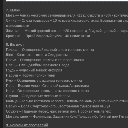
7. Камни
Мета — Алмаз жестокого землеправителя +21 к ловкости и +3% к критиче
Синие — Слеза кошмаров + 10 ко всем характеристикам, Всевластный стр
выносливости
Желтые — Мягкий царский янтарь +20 к скорости, Гладкий царский янтарь 
Красные — Яркий багровый рубин +40 к силе атаки
8. Bis лист
Голова – Освященный полный шлем теневого клинка
Шея – Коготь жестокости Синдрагосы
Плечи – Освященное наплечье теневого клинка
Плащ – Плащ убийцы Мрачного Свода
Грудь – Чудесный мешок Икфирия
Наручи – Поручи полной тени
Руки – Освященные рукавицы теневого клинка
Пояс – Вервие мести, Стеганый кушак Астрилиана
Ноги – Освященные ножные латы теневого клинка
Ступни – Оледенелые меховые сапоги
Кольца – Кольцо костяного колосса, Пепельное кольцо бесконечного от
Серьги – Воля Смертоносного, Заостренная сумеречная чешуя
Оружие – Падение Небес, крис вечной лжи, Пробиватель легких
Метательное — Фал'инраш, Защитник Кель'Таласа,либо Точный нож Глута
9. Бонусы от профессий