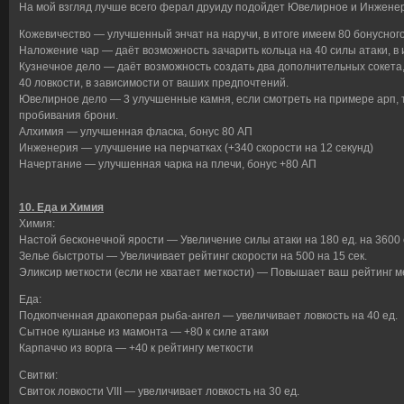
На мой взгляд лучше всего ферал друиду подойдет Ювелирное и Инженер
Кожевичество — улучшенный энчат на наручи, в итоге имеем 80 бонусног
Наложение чар — даёт возможность зачарить кольца на 40 силы атаки, в 
Кузнечное дело — даёт возможность создать два дополнительных сокета, 
40 ловкости, в зависимости от ваших предпочтений.
Ювелирное дело — 3 улучшенные камня, если смотреть на примере арп, т
пробивания брони.
Алхимия — улучшенная фласка, бонус 80 АП
Инженерия — улучшение на перчатках (+340 скорости на 12 секунд)
Начертание — улучшенная чарка на плечи, бонус +80 АП
10. Еда и Химия
Химия:
Настой бесконечной ярости — Увеличение силы атаки на 180 ед. на 3600 
Зелье быстроты — Увеличивает рейтинг скорости на 500 на 15 сек.
Эликсир меткости (если не хватает меткости) — Повышает ваш рейтинг ме
Еда:
Подкопченная дракоперая рыба-ангел — увеличивает ловкость на 40 ед.
Сытное кушанье из мамонта — +80 к силе атаки
Карпаччо из ворга — +40 к рейтингу меткости
Свитки:
Свиток ловкости VIII — увеличивает ловкость на 30 ед.