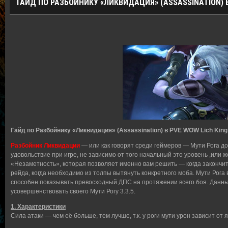
ГАЙД ПО РАЗБОЙНИКУ «ЛИКВИДАЦИЯ» (ASSASSINATION) В 
Гайд по Разбойнику «Ликвидация» (Assassination) в PVE WOW Lich King 
Разбойник Ликвидации
— или как говорят среди геймеров — Мути Рога д
удовольствие при игре, не зависимо от того начальный это уровень ,или
«Незаметность», которая позволяет именно вам решить — когда закончить
рейда, когда необходимо из толпы вытянуть конкретного моба. Мути Рога 
способен показывать превосходный ДПС на протяжении всего боя. Данны
усовершенствовать своего Мути Рогу 3.3.5.
1. Характеристики
Сила атаки — чем её больше, тем лучше, т.к. у роги мути урон зависит от я