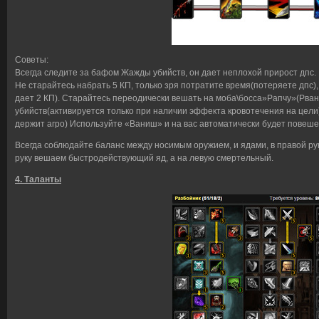
Советы:
Всегда следите за бафом Жажды убийств, он дает неплохой прирост дпс.
Не старайтесь набрать 5 КП, только зря потратите время(потеряете дпс),
дает 2 КП). Старайтесь переодически вешать на моба\босса»Рапчу»(Рвана
убийств(активируется только при наличии эффекта кровотечения на цели
держит агро) Используйте «Ваниш» и на вас автоматически будет повеше
Всегда соблюдайте баланс между носимым оружием, и ядами, в правой руке
руку вешаем быстродействующий яд, а на левую смертельный.
4. Таланты