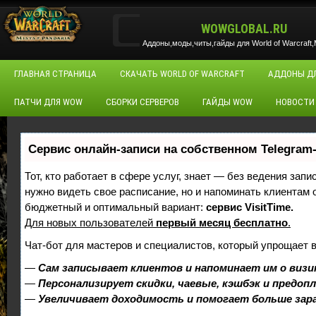
WOWGLOBAL.RU
Аддоны,моды,читы,гайды для World of Warcraft,M
ГЛАВНАЯ СТРАНИЦА
СКАЧАТЬ WORLD OF WARCRAFT
АДДОНЫ Д
ПАТЧИ ДЛЯ WOW
СБОРКИ СЕРВЕРОВ
ГАЙДЫ WOW
НОВОСТИ
Сервис онлайн-записи на собственном Telegram
Тот, кто работает в сфере услуг, знает — без ведения запи
нужно видеть свое расписание, но и напоминать клиентам
бюджетный и оптимальный вариант:
сервис VisitTime.
Для новых пользователей
первый месяц бесплатно
.
Чат-бот для мастеров и специалистов, который упрощает 
—
Сам записывает клиентов и напоминает им о визи
—
Персонализирует скидки, чаевые, кэшбэк и предоп
—
Увеличивает доходимость и помогает больше за