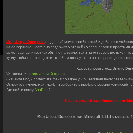
Мод Unique Dungeons
на данный момент небольшой и добавит в майнкраф
на её вершине, Всего она содержит 5 этажей со спавнерами и простыми 
может заспавниться как обычно на земле, так и на острове в воздухе (чт
сундук, обычно не содержит в себе много лута, но он всё равно довольно 
Как установить мод Unique Dun
Установите
фордж для майнкрафт
.
Скачайте мод и поместите файл по адресу: C:\Users\ваш пользователь пк\
Откройте лаунчер майнкрафт и выберите в профиле версию майнкрафт с
Где найти папку
AppData
?
Скачать мод Unique Dungeons для Mine
Мод Unique Dungeons для Minecraft 1.14.4 с сервера
б