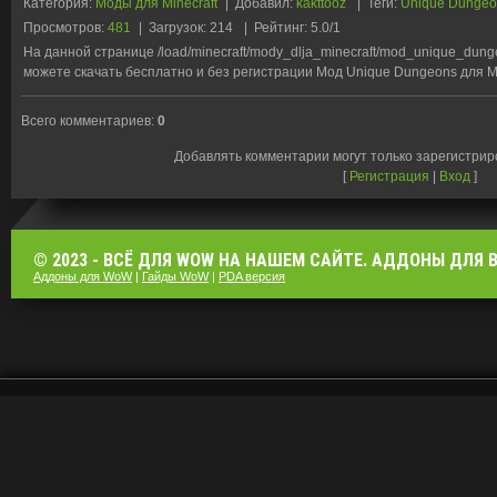
Категория
:
Моды для Minecraft
|
Добавил
:
kakttooz
|
Теги
:
Unique Dunge
Просмотров
:
481
|
Загрузок
:
214
|
Рейтинг
:
5.0
/
1
На данной странице /load/minecraft/mody_dlja_minecraft/mod_unique_dung
можете скачать бесплатно и без регистрации Мод Unique Dungeons для Min
Всего комментариев
:
0
Добавлять комментарии могут только зарегистри
[
Регистрация
|
Вход
]
© 2023 - ВСЁ ДЛЯ WOW НА НАШЕМ САЙТЕ. АДДОНЫ ДЛЯ ВО
Аддоны для WoW
|
Гайды WoW
|
PDA версия