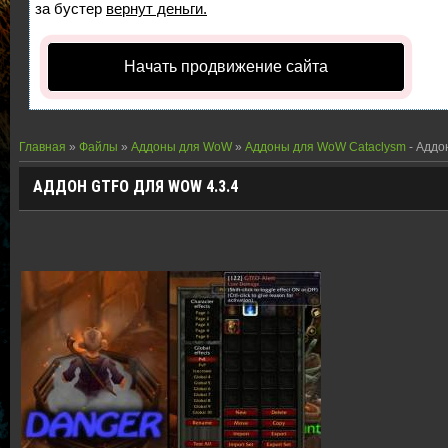
за бустер
вернут деньги.
Начать продвижение сайта
Главная
»
Файлы
»
Аддоны для WoW
»
Аддоны для WoW Cataclysm
- Аддо
АДДОН GTFO ДЛЯ WOW 4.3.4