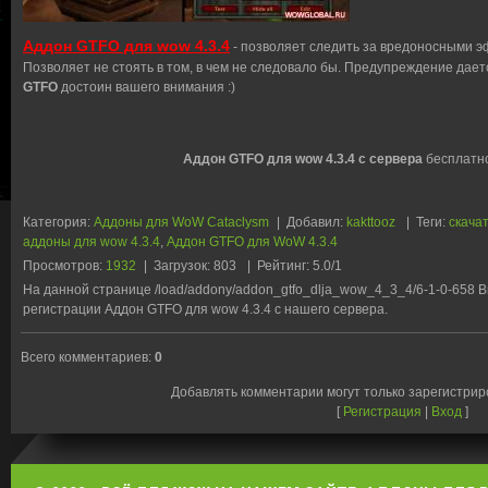
Аддон GTFO для wow 4.3.4
- позволяет следить за вредоносными э
Позволяет не стоять в том, в чем не следовало бы. Предупреждение даетс
GTFO
достоин вашего внимания :)
Аддон GTFO для wow 4.3.4 с сервера
бесплатно
Категория
:
Аддоны для WoW Cataclysm
|
Добавил
:
kakttooz
|
Теги
:
скача
аддоны для wow 4.3.4
,
Аддон GTFO для WoW 4.3.4
Просмотров
:
1932
|
Загрузок
:
803
|
Рейтинг
:
5.0
/
1
На данной странице /load/addony/addon_gtfo_dlja_wow_4_3_4/6-1-0-658 В
регистрации Аддон GTFO для wow 4.3.4 с нашего сервера.
Всего комментариев
:
0
Добавлять комментарии могут только зарегистри
[
Регистрация
|
Вход
]