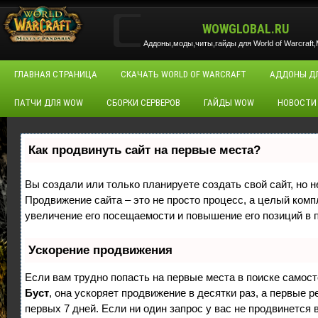
WOWGLOBAL.RU
Аддоны,моды,читы,гайды для World of Warcraft,M
ГЛАВНАЯ СТРАНИЦА
СКАЧАТЬ WORLD OF WARCRAFT
АДДОНЫ Д
ПАТЧИ ДЛЯ WOW
СБОРКИ СЕРВЕРОВ
ГАЙДЫ WOW
НОВОСТИ
Как продвинуть сайт на первые места?
Вы создали или только планируете создать свой сайт, но н
Продвижение сайта – это не просто процесс, а целый ком
увеличение его посещаемости и повышение его позиций в 
Ускорение продвижения
Если вам трудно попасть на первые места в поиске самос
Буст
, она ускоряет продвижение в десятки раз, а первые 
первых 7 дней. Если ни один запрос у вас не продвинется в