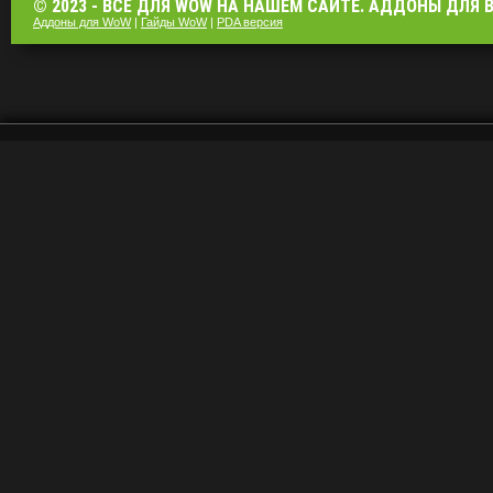
© 2023 - ВСЁ ДЛЯ WOW НА НАШЕМ САЙТЕ. АДДОНЫ ДЛЯ ВО
Аддоны для WoW
|
Гайды WoW
|
PDA версия