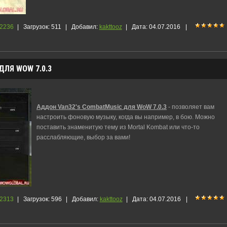
2236
|
Загрузок:
511
|
Добавил:
kakttooz
|
Дата:
04.07.2016
|
ЛЯ WOW 7.0.3
Аддон Van32's CombatMusic для WoW 7.0.3
- позволяет вам
настроить фоновую музыку, когда вы например, в бою. Можно
поставить знаменитую тему из Mortal Kombat или что-то
расслабляющие, выбор за вами!
2313
|
Загрузок:
596
|
Добавил:
kakttooz
|
Дата:
04.07.2016
|