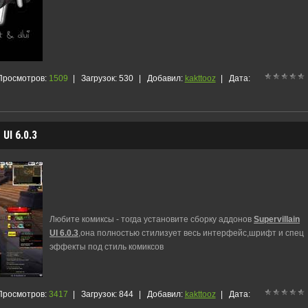
Просмотров:
1509
|
Загрузок:
530
|
Добавил:
kakttooz
|
Дата:
I 6.0.3
Любите комиксы - тогда установите сборку аддонов
Supervillain
UI 6.0.3
,она полностью стилизует весь интерфейс,шрифт и спец
эффекты под стиль комиксов
Просмотров:
3417
|
Загрузок:
844
|
Добавил:
kakttooz
|
Дата: