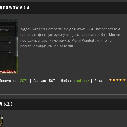
ЛЯ WOW 6.2.4
Аддон Van32's CombatMusic для WoW 6.2.4
- позволяет вам
настроить фоновую музыку, когда вы например, в бою. Можно
поставить знаменитую тему из Mortal Kombat или что-то
расслабляющие, выбор за вами!
Просмотров:
2071
|
Загрузок:
567
|
Добавил:
kakttooz
|
Дата:
 6.2.3