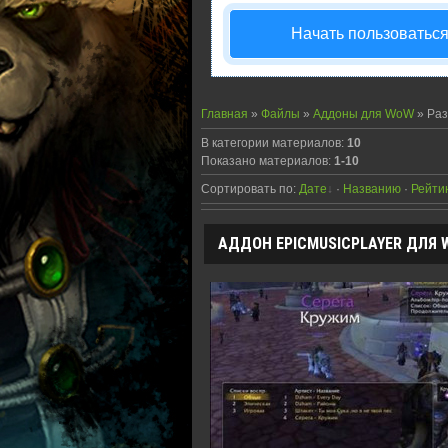
Начать пользоватьс
Главная
»
Файлы
»
Аддоны для WoW
» Раз
В категории материалов
:
10
Показано материалов
:
1-10
Сортировать по
:
Дате
·
Названию
·
Рейти
АДДОН EPICMUSICPLAYER ДЛЯ W