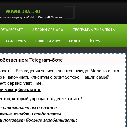
WOWGLOBAL.RU
читы,гайды для World of Warcraft,Minecraft
 OF WARCRAFT
АДДОНЫ ДЛЯ WOW
ПРОГРАММЫ/ЧИТЫ/БОТЫ
ГАЙДЫ WOW
НОВОСТИ WOW
ВИДЕО
ФОРУМ
собственном Telegram-боте
 знает — без ведения записи клиентов никуда. Мало того, что
но и напоминать клиентам о визитах тоже. Нашли самый
ант:
сервис VisitTime.
й месяц бесплатно
.
истов, который упрощает ведение записей:
и напоминает им о визите;
аевые, кэшбэк и предоплаты;
и помогает больше зарабатывать;