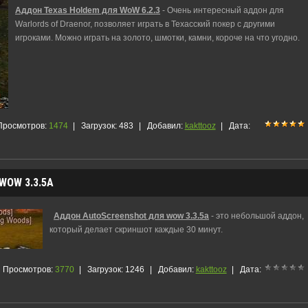
Аддон Texas Holdem для WoW 6.2.3
- Очень интересный аддон для
Warlords of Draenor, позволяет играть в Техасский покер с другими
игроками. Можно играть на золото, шмотки, камни, короче на что угодно.
Просмотров:
1474
|
Загрузок:
483
|
Добавил:
kakttooz
|
Дата:
OW 3.3.5A
Аддон AutoScreenshot для wow 3.3.5a
- это небольшой аддон,
который делает скриншот каждые 30 минут.
Просмотров:
3770
|
Загрузок:
1246
|
Добавил:
kakttooz
|
Дата: