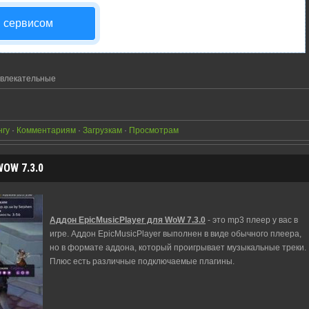
я сервисом
влекательные
нгу
·
Комментариям
·
Загрузкам
·
Просмотрам
OW 7.3.0
Аддон EpicMusicPlayer для WoW 7.3.0
- это mp3 плеер у вас в
игре. Аддон EpicMusicPlayer выполнен в виде обычного плеера,
но в формате аддона, который проигрывает музыкальные треки.
Плюс есть различные подключаемые плагины.