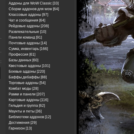
Аддоны для WoW Classic
[33]
Сборки аддонов для wow
[64]
Классовые аддоны
[97]
Чат и сообщения
[64]
Рейдовые аддоны
[208]
Развлекательные
[10]
Панели команд
[91]
Почтовые аддоны
[14]
Сумка, инвентарь
[166]
Профессия
[61]
Базы данных
[60]
Квестовые аддоны
[101]
Боевые аддоны
[220]
Баффы,дебаффы
[88]
Торговые аддоны
[54]
Комбат моды
[28]
Рамки и панели
[207]
Картовые аддоны
[116]
Гильдия и группа
[62]
Маунты и петы
[36]
Библиотеки аддонов
[12]
Достижения
[29]
Гарнизон
[13]