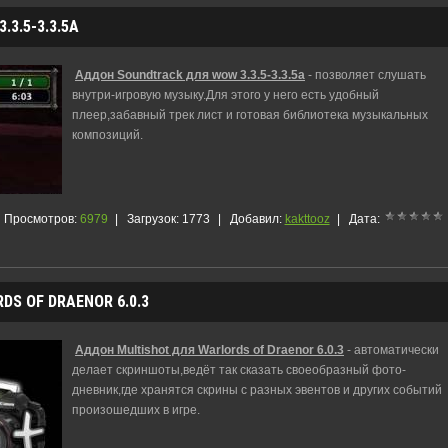
3.5-3.3.5A
Аддон Soundtrack для wow 3.3.5-3.3.5a
- позволяет слушать
внутри-игровую музыку.Для этого у него есть удобный
плеер,забавный трек лист и готовая библиотека музыкальных
композиций.
Просмотров:
6979
|
Загрузок:
1773
|
Добавил:
kakttooz
|
Дата:
S OF DRAENOR 6.0.3
Аддон Multishot для Warlords of Draenor 6.0.3
- автоматически
делает скриншоты,ведёт так сказать своеобразный фото-
дневник,где хранятся скрины с разных эвентов и других событий
произошедших в игре.