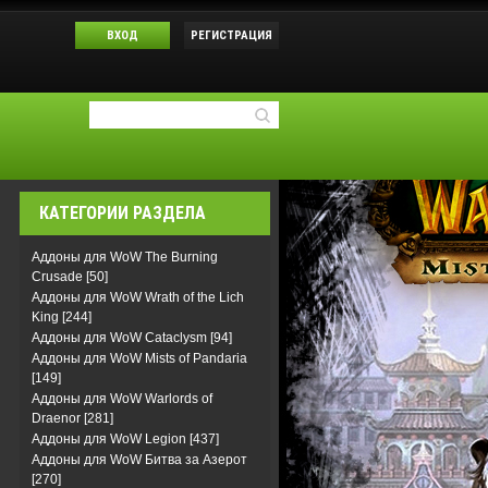
ВХОД
РЕГИСТРАЦИЯ
КАТЕГОРИИ РАЗДЕЛА
Аддоны для WoW The Burning
Crusade
[50]
Аддоны для WoW Wrath of the Lich
King
[244]
Аддоны для WoW Cataclysm
[94]
Аддоны для WoW Mists of Pandaria
[149]
Аддоны для WoW Warlords of
Draenor
[281]
Аддоны для WoW Legion
[437]
Аддоны для WoW Битва за Азерот
[270]