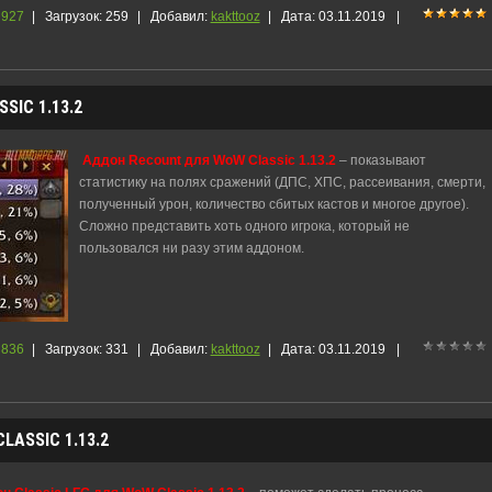
927
|
Загрузок:
259
|
Добавил:
kakttooz
|
Дата:
03.11.2019
|
IC 1.13.2
Аддон Recount для WoW Classic 1.13.2
– показывают
статистику на полях сражений (ДПС, ХПС, рассеивания, смерти,
полученный урон, количество сбитых кастов и многое другое).
Сложно представить хоть одного игрока, который не
пользовался ни разу этим аддоном.
836
|
Загрузок:
331
|
Добавил:
kakttooz
|
Дата:
03.11.2019
|
LASSIC 1.13.2