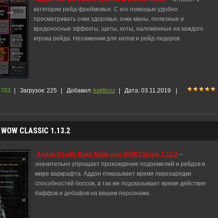
категории рейд-фреймовых. С его помощью удобно
просматривать очки здоровья, очки маны, полезные и
вредоносные эффекты, щиты, хоты, наложенные на каждого
игрока рейда. Незаменим для хилов и рейд-лидеров.
703
|
Загрузок:
225
|
Добавил:
kakttooz
|
Дата:
03.11.2019
|
WOW CLASSIC 1.13.2
Аддон Deadly Boss Mods для WoW Classic 1.13.2
–
значительно упрощает прохождение подземелий и рейдов в
мире варкрафта. Аддон показывает время перезарядки
способностей боссов, а так же подсказывает время действия
баффов и дебафов на вашем персонаже.