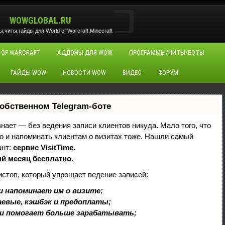
WOWGLOBAL.RU
читы,гайды для World of Warcraft,Minecraft
 OF WARCRAFT
АДДОНЫ ДЛЯ WOW
ПРОГРАММЫ/ЧИТЫ/БОТЫ
ГАЙДЫ WOW
НОВОСТИ WOW
ВИДЕО
ФОРУМ
собственном Telegram-боте
 знает — без ведения записи клиентов никуда. Мало того, что
но и напоминать клиентам о визитах тоже. Нашли самый
ант:
сервис VisitTime.
й месяц бесплатно
.
истов, который упрощает ведение записей:
и напоминает им о визите;
аевые, кэшбэк и предоплаты;
и помогает больше зарабатывать;