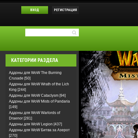
ВХОД
РЕГИСТРАЦИЯ
КАТЕГОРИИ РАЗДЕЛА
Аддоны для WoW The Burning
Crusade
[50]
Аддоны для WoW Wrath of the Lich
King
[244]
Аддоны для WoW Cataclysm
[94]
Аддоны для WoW Mists of Pandaria
[149]
Аддоны для WoW Warlords of
Draenor
[281]
Аддоны для WoW Legion
[437]
Аддоны для WoW Битва за Азерот
[270]