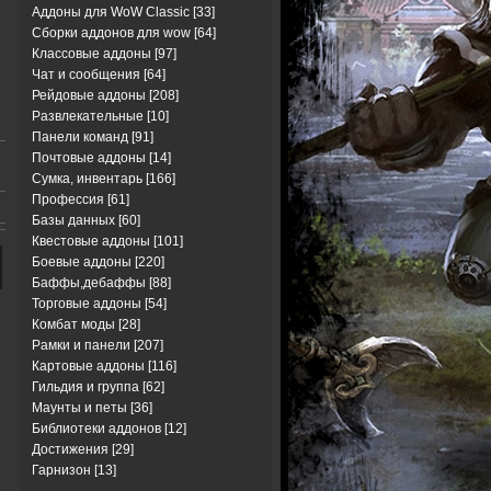
Аддоны для WoW Classic
[33]
Сборки аддонов для wow
[64]
Классовые аддоны
[97]
Чат и сообщения
[64]
Рейдовые аддоны
[208]
Развлекательные
[10]
Панели команд
[91]
Почтовые аддоны
[14]
Сумка, инвентарь
[166]
Профессия
[61]
Базы данных
[60]
Квестовые аддоны
[101]
Боевые аддоны
[220]
Баффы,дебаффы
[88]
Торговые аддоны
[54]
Комбат моды
[28]
Рамки и панели
[207]
Картовые аддоны
[116]
Гильдия и группа
[62]
Маунты и петы
[36]
Библиотеки аддонов
[12]
Достижения
[29]
Гарнизон
[13]