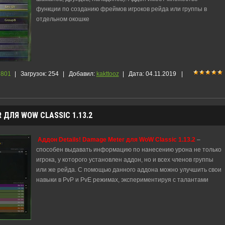
функции по созданию фреймов игроков рейда или группы в
отдельном окошке
801
|
Загрузок:
254
|
Добавил:
kakttooz
|
Дата:
04.11.2019
|
 ДЛЯ WOW CLASSIC 1.13.2
Аддон Details! Damage Meter для WoW Classic 1.13.2
–
способен выдавать информацию по нанесению урона не только
игрока, у которого установлен аддон, но и всех членов группы
или же рейда. С помощью данного аддона можно улучшить свои
навыки в PvP и PvE режимах, экспериментируя с талантами