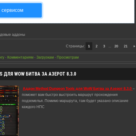
я сервисом
йдовые аддоны
Страницы
:
...
1
2
3
20
21
»
нгу
·
Комментариям
·
Загрузкам
·
Просмотрам
 ДЛЯ WOW БИТВА ЗА АЗЕРОТ 8.3.0
Аддон Method Dungeon Tools для WoW Битва за Азерот 8.3.0
–
поможет вам быстро выстроить маршрут прохождения
подземелья. Помимо маршрута, там будет указано описание
каждого НПС