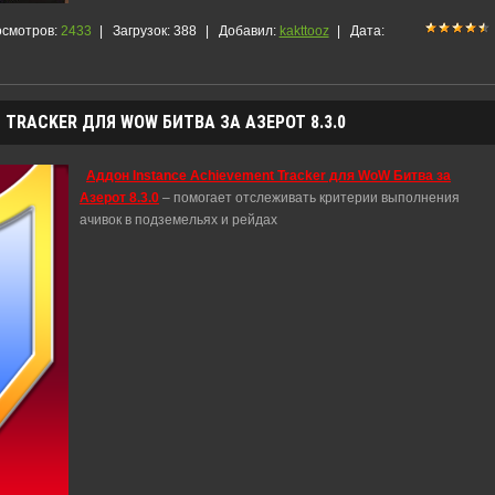
смотров:
2433
|
Загрузок:
388
|
Добавил:
kakttooz
|
Дата:
TRACKER ДЛЯ WOW БИТВА ЗА АЗЕРОТ 8.3.0
Аддон Instance Achievement Tracker для WoW Битва за
Азерот 8.3.0
– помогает отслеживать критерии выполнения
ачивок в подземельях и рейдах