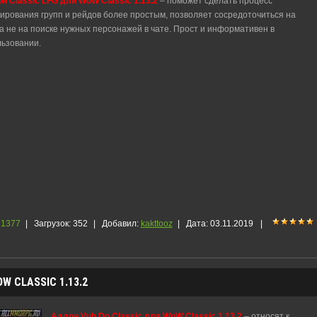
н Classic LFG для WoW Classic 1.13.2
– поможет сделать процесс
рования групп и рейдов более простым, позволяет сосредоточиться на
 а не на поиске нужных персонажей в чате. Прост и информативен в
льзовании.
1377
|
Загрузок:
352
|
Добавил:
kakttooz
|
Дата:
03.11.2019
|
W CLASSIC 1.13.2
Аддон Vuh Do Classic для WoW Classic 1.13.2
– относят к