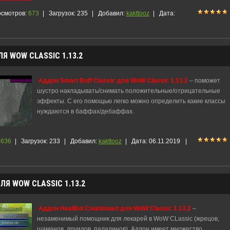
смотров:
673
|
Загрузок:
235
|
Добавил:
kakttooz
|
Дата:
Я WOW CLASSIC 1.13.2
Аддон Smart Buff Classic для WoW Classic 1.13.2
– поможет
шустро накладывать/снимать положительные/отрицательные
эффекты. С его помощью легко можно определить какие классы
нуждаются в баффах/дебаффах.
636
|
Загрузок:
233
|
Добавил:
kakttooz
|
Дата:
06.11.2019
|
Я WOW CLASSIC 1.13.2
Аддон HealBot Countinued для WoW Classic 1.13.2
–
незаменимый помощник для лекарей в WoW CLassic (жрецов,
шаманов, друидов, паладинов). Аддон имеет множество