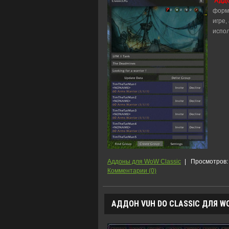
Аддо
форми
игре,
испо
Аддоны для WoW Classic
|
Просмотров:
Комментарии (0)
АДДОН VUH DO CLASSIC ДЛЯ WO