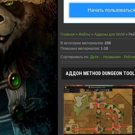
Начать пользоватьс
Главная
»
Файлы
»
Аддоны для WoW
» Ре
В категории материалов
:
208
Показано материалов
:
1-10
Сортировать по
:
Дате
·
Названию
·
Рейти
АДДОН METHOD DUNGEON TOOLS