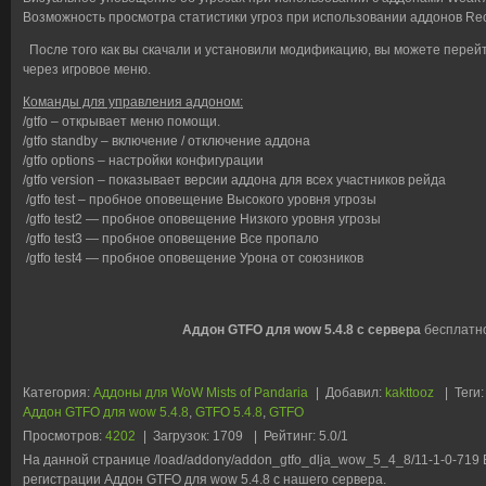
Возможность просмотра статистики угроз при использовании аддонов Rec
После того как вы скачали и установили модификацию, вы можете перейти
через игровое меню.
Команды для управления аддоном:
/gtfo – открывает меню помощи.
/gtfo standby – включение / отключение аддона
/gtfo options – настройки конфигурации
/gtfo version – показывает версии аддона для всех участников рейда
/gtfo test – пробное оповещение Высокого уровня угрозы
/gtfo test2 — пробное оповещение Низкого уровня угрозы
/gtfo test3 — пробное оповещение Все пропало
/gtfo test4 — пробное оповещение Урона от союзников
Аддон GTFO для wow 5.4.8 с сервера
бесплатно
Категория
:
Аддоны для WoW Mists of Pandaria
|
Добавил
:
kakttooz
|
Теги
:
Аддон GTFO для wow 5.4.8
,
GTFO 5.4.8
,
GTFO
Просмотров
:
4202
|
Загрузок
:
1709
|
Рейтинг
:
5.0
/
1
На данной странице /load/addony/addon_gtfo_dlja_wow_5_4_8/11-1-0-719 
регистрации Аддон GTFO для wow 5.4.8 с нашего сервера.