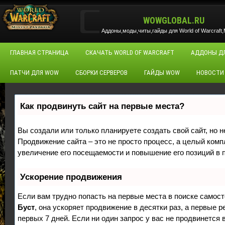
WOWGLOBAL.RU
Аддоны,моды,читы,гайды для World of Warcraft,M
ГЛАВНАЯ СТРАНИЦА
СКАЧАТЬ WORLD OF WARCRAFT
АДДОНЫ Д
ПАТЧИ ДЛЯ WOW
СБОРКИ СЕРВЕРОВ
ГАЙДЫ WOW
НОВОСТИ
Как продвинуть сайт на первые места?
Вы создали или только планируете создать свой сайт, но н
Продвижение сайта – это не просто процесс, а целый ком
увеличение его посещаемости и повышение его позиций в 
Ускорение продвижения
Если вам трудно попасть на первые места в поиске самос
Буст
, она ускоряет продвижение в десятки раз, а первые 
первых 7 дней. Если ни один запрос у вас не продвинется в