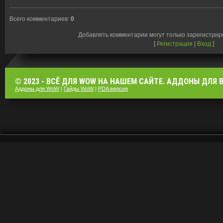
Всего комментариев
:
0
Добавлять комментарии могут только зарегистри
[
Регистрация
|
Вход
]
© 2023 - ВСЁ ДЛЯ WOW НА НАШЕМ САЙТЕ. АДДОНЫ ДЛЯ ВО
Аддоны для WoW
|
Гайды WoW
|
PDA версия