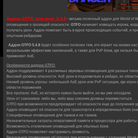
Аддон GTFO для wow 5.4.8
- весьма полезный аддон для World of W
оповещения о грозящей опасности.
GTFO
начинает извещать игрока, когд
получать урон. Аддон помогает быть в курсе происходящих событий, и пр
опытным рейдерам.
Аддон GTFO 5.4.8
будет особенно полезен тем, кто играет на низких на
визуальными эффектами заклинаний, а также для PvP боев, где нельзя бы
применяет АоЕ.
Особенности аддона GTFO:
Аддон поддерживает 4 различных звуковых оповещения для разных типов
Высокий уровень опасности: АоЕ урон в подземельях и рейдах, из области
Низкий уровень угрозы: небольшой АоЕ урон или PvP ситуации, где игрок
области поражения.
Все пропало: АоЕ, из которого нужно было выйти, но вы уже опоздали.
Урон от союзников: либо вы, либо ваш союзник должны переместиться.
GTFO при возможности предупреждает об опасности еще до получения у
Аддон оповещает об опасности для транспорта в определенных боях (на
Специфичные оповещения для танков и не-танков.
Незначительные затраты оперативной памяти и процессора для работы 
Возможность отключения оповещений для обычных боев.
Аддон GTFO позволяет настраивать громкость.
Визуальное уповещение об угрозах при использовании с аддонами Weak Au