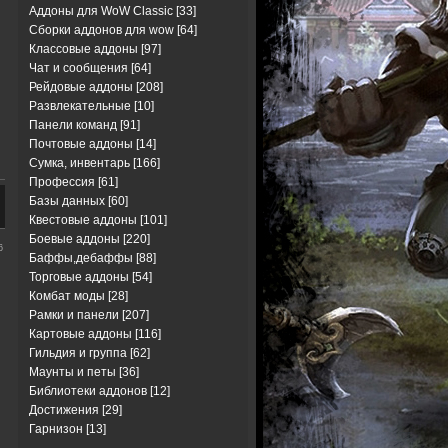
Аддоны для WoW Classic
[33]
Сборки аддонов для wow
[64]
Классовые аддоны
[97]
Чат и сообщения
[64]
Рейдовые аддоны
[208]
Развлекательные
[10]
Панели команд
[91]
Почтовые аддоны
[14]
Сумка, инвентарь
[166]
Профессия
[61]
Базы данных
[60]
Квестовые аддоны
[101]
Боевые аддоны
[220]
6
Баффы,дебаффы
[88]
Торговые аддоны
[54]
Комбат моды
[28]
Рамки и панели
[207]
Картовые аддоны
[116]
Гильдия и группа
[62]
Маунты и петы
[36]
Библиотеки аддонов
[12]
Достижения
[29]
Гарнизон
[13]