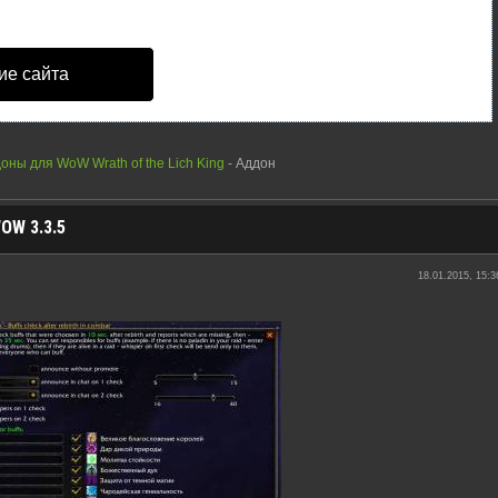
ие сайта
оны для WoW Wrath of the Lich King
- Аддон
W 3.3.5
18.01.2015, 15:3