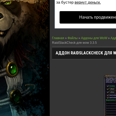
за бустер
вернут деньги.
Начать продвижен
Главная
»
Файлы
»
Аддоны для WoW
»
Адд
RaidSlackCheck для wow 3.3.5
АДДОН RAIDSLACKCHECK ДЛЯ WO