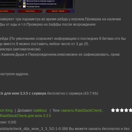
роверяет три параметра во время рейда у игроков.Проверка на наличие
ы от еды и т.п.Проверка на баффы после возрождения.
рейда (По умолчанию сохраняет информацию о последних 8 битвах,что бы
где вместо 8 можно поставить любое число от 3 до 25.
иксира (автоматически).
с Камнем Души и Перерождением,невозможно их зафиксировать, прим.
но настроек аддона.
k для wow 3.3.5 с сервера
бесплатно с сервера (43.7 Kb)
ich King
|
Добавил
:
kakttooz
|
Теги
:
скачать RaidSlackCheck
,
RaidSlackCheck для wow 3.3.5
тинг
:
0.0
/
0
aidslackcheck_dlja_wow_3_3_5/2-1-0-386 Вы можете скачать бесплатно и без