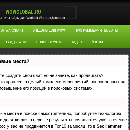
WOWGLOBAL.RU
читы,гайды для World of Warcraft,Minecraft
 OF WARCRAFT
АДДОНЫ ДЛЯ WOW
ПРОГРАММЫ/ЧИТЫ/БОТЫ
ГАЙДЫ WOW
НОВОСТИ WOW
ВИДЕО
ФОРУМ
ервые места?
е создать свой сайт, но не знаете, как продвигать?
сто процесс, а целый комплекс мероприятий, направленных на
повышение его позиций в поисковых системах.
вые места в поиске самостоятельно, попробуйте технологию
 в десятки раз, а первые результаты появляются уже в течение
рос у вас не продвинется в Топ10 за месяц, то в
SeoHammer