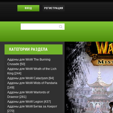
ВХОД
РЕГИСТРАЦИЯ
КАТЕГОРИИ РАЗДЕЛА
Аддоны для WoW The Burning
Crusade
[50]
Аддоны для WoW Wrath of the Lich
King
[244]
Аддоны для WoW Cataclysm
[94]
Аддоны для WoW Mists of Pandaria
[149]
Аддоны для WoW Warlords of
Draenor
[281]
Аддоны для WoW Legion
[437]
Аддоны для WoW Битва за Азерот
[270]