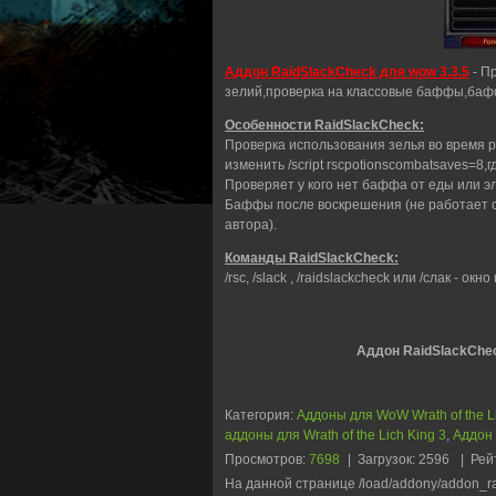
Аддон RaidSlackCheck для wow 3.3.5
- П
зелий,проверка на классовые баффы,бафф
Особенности RaidSlackCheck:
Проверка использования зелья во время 
изменить /script rscpotionscombatsaves=8,
Проверяет у кого нет баффа от еды или эл
Баффы после воскрешения (не работает 
автора).
Команды RaidSlackCheck:
/rsc, /slack , /raidslackcheck или /слак - ок
Аддон RaidSlackChec
Категория
:
Аддоны для WoW Wrath of the L
аддоны для Wrath of the Lich King 3
,
Аддон 
Просмотров
:
7698
|
Загрузок
:
2596
|
Рей
На данной странице /load/addony/addon_r