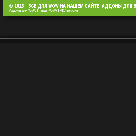
© 2023 - ВСЁ ДЛЯ WOW НА НАШЕМ САЙТЕ. АДДОНЫ ДЛЯ ВО
Аддоны для WoW
|
Гайды WoW
|
PDA версия