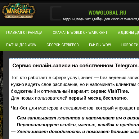
WOWGLOBAL.RU
Аддоны,моды,читы,гайды для World of Warcraft,M
ГЛАВНАЯ СТРАНИЦА
СКАЧАТЬ WORLD OF WARCRAFT
АДДОНЫ Д
ПАТЧИ ДЛЯ WOW
СБОРКИ СЕРВЕРОВ
ГАЙДЫ WOW
НОВОСТИ
Сервис онлайн-записи на собственном Telegram
Тот, кто работает в сфере услуг, знает — без ведения запи
нужно видеть свое расписание, но и напоминать клиентам
бюджетный и оптимальный вариант:
сервис VisitTime.
Для новых пользователей
первый месяц бесплатно
.
Чат-бот для мастеров и специалистов, который упрощает 
—
Сам записывает клиентов и напоминает им о визи
—
Персонализирует скидки, чаевые, кэшбэк и предоп
—
Увеличивает доходимость и помогает больше за