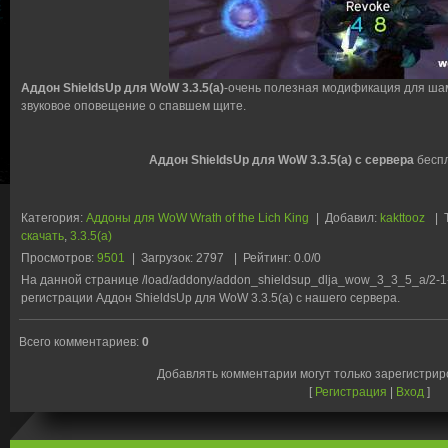
Аддон ShieldsUp для WoW 3.3.5(а)
-очень полезная модификация для ша
звуковое оповещение о спавшем щите.
Аддон ShieldsUp для WoW 3.3.5(а) с сервера
беспл
Категория
:
Аддоны для WoW Wrath of the Lich King
|
Добавил
:
kakttooz
|
скачать
,
3.3.5(а)
Просмотров
:
9501
|
Загрузок
:
2797
|
Рейтинг
:
0.0
/
0
На данной странице /load/addony/addon_shieldsup_dlja_wow_3_3_5_a/2-1
регистрации Аддон ShieldsUp для WoW 3.3.5(а) с нашего сервера.
Всего комментариев
:
0
Добавлять комментарии могут только зарегистри
[
Регистрация
|
Вход
]