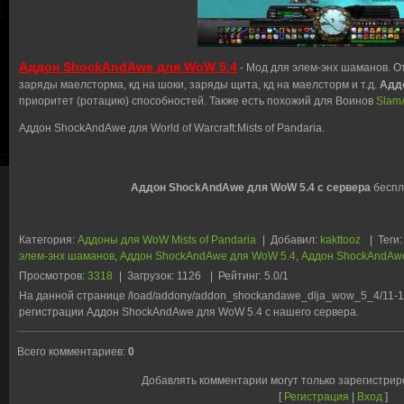
Аддон ShockAndAwe для WoW 5.4
- Мод для элем-энх шаманов. От
заряды маелсторма, кд на шоки, заряды щита, кд на маелсторм и т.д.
Адд
приоритет (ротацию) способностей. Также есть похожий для Воинов
Slam
Аддон ShockAndAwe для World of Warcraft:Mists of Pandaria.
Аддон ShockAndAwe для WoW 5.4 с сервера
беспла
Категория
:
Аддоны для WoW Mists of Pandaria
|
Добавил
:
kakttooz
|
Теги
:
элем-энх шаманов
,
Аддон ShockAndAwe для WoW 5.4
,
Аддон ShockAndAw
Просмотров
:
3318
|
Загрузок
:
1126
|
Рейтинг
:
5.0
/
1
На данной странице /load/addony/addon_shockandawe_dlja_wow_5_4/11-1
регистрации Аддон ShockAndAwe для WoW 5.4 с нашего сервера.
Всего комментариев
:
0
Добавлять комментарии могут только зарегистри
[
Регистрация
|
Вход
]