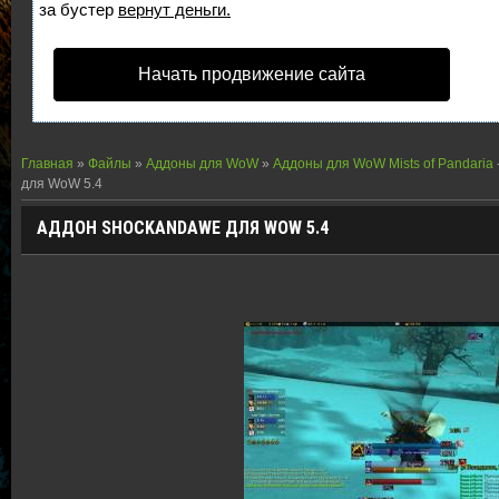
за бустер
вернут деньги.
Начать продвижение сайта
Главная
»
Файлы
»
Аддоны для WoW
»
Аддоны для WoW Mists of Pandaria
для WoW 5.4
АДДОН SHOCKANDAWE ДЛЯ WOW 5.4