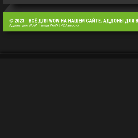
© 2023 - ВСЁ ДЛЯ WOW НА НАШЕМ САЙТЕ. АДДОНЫ ДЛЯ ВО
Аддоны для WoW
|
Гайды WoW
|
PDA версия