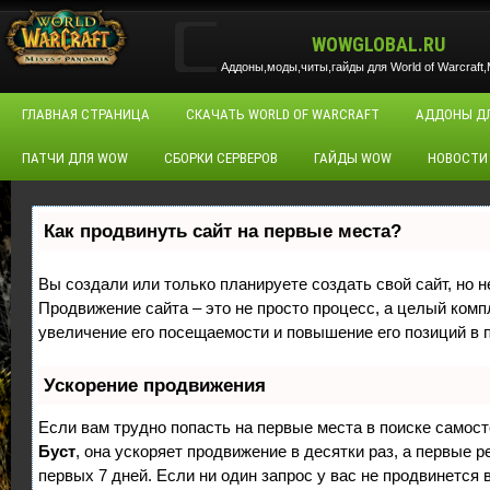
WOWGLOBAL.RU
Аддоны,моды,читы,гайды для World of Warcraft,M
ГЛАВНАЯ СТРАНИЦА
СКАЧАТЬ WORLD OF WARCRAFT
АДДОНЫ Д
ПАТЧИ ДЛЯ WOW
СБОРКИ СЕРВЕРОВ
ГАЙДЫ WOW
НОВОСТИ
Как продвинуть сайт на первые места?
Вы создали или только планируете создать свой сайт, но н
Продвижение сайта – это не просто процесс, а целый ком
увеличение его посещаемости и повышение его позиций в 
Ускорение продвижения
Если вам трудно попасть на первые места в поиске самос
Буст
, она ускоряет продвижение в десятки раз, а первые 
первых 7 дней. Если ни один запрос у вас не продвинется в