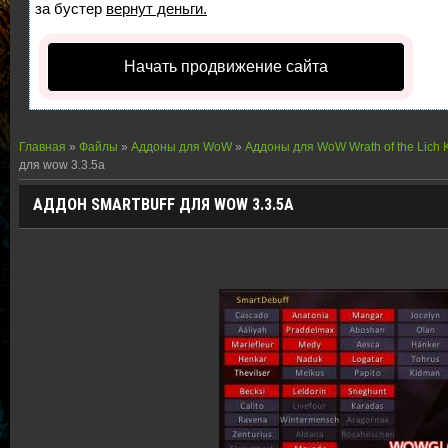
за бустер
вернут деньги.
Начать продвижение сайта
Главная
»
Файлы
»
Аддоны для WoW
»
Аддоны для WoW Wrath of the Lich 
для wow 3.3.5a
АДДОН SMARTBUFF ДЛЯ WOW 3.3.5A