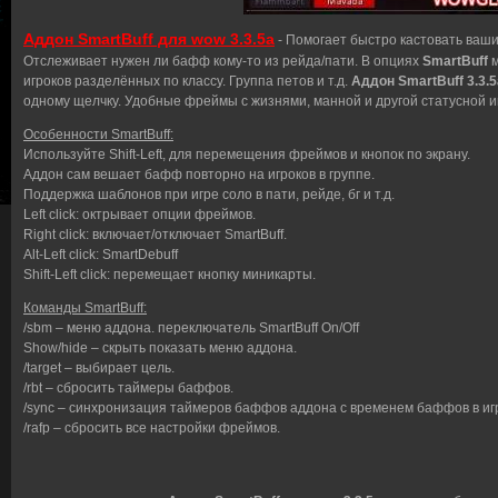
Аддон SmartBuff для wow 3.3.5a
- Помогает быстро кастовать ваш
Отслеживает нужен ли бафф кому-то из рейда/пати. В опциях
SmartBuff
м
игроков разделённых по классу. Группа петов и т.д.
Аддон SmartBuff 3.3.5
одному щелчку. Удобные фреймы с жизнями, манной и другой статусной
Особенности SmartBuff:
Используйте Shift-Left, для перемещения фреймов и кнопок по экрану.
Аддон сам вешает бафф повторно на игроков в группе.
Поддержка шаблонов при игре соло в пати, рейде, бг и т.д.
Left click: октрывает опции фреймов.
Right click: включает/отключает SmartBuff.
Alt-Left click: SmartDebuff
Shift-Left click: перемещает кнопку миникарты.
Команды SmartBuff:
/sbm – меню аддона. переключатель SmartBuff On/Off
Show/hide – скрыть показать меню аддона.
/target – выбирает цель.
/rbt – сбросить таймеры баффов.
/sync – синхронизация таймеров баффов аддона с временем баффов в иг
/rafp – сбросить все настройки фреймов.