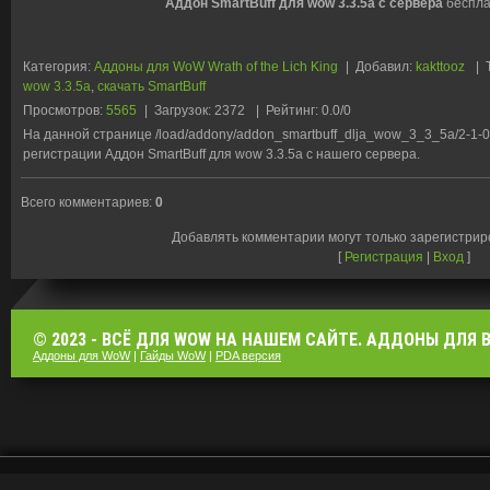
Аддон SmartBuff для wow 3.3.5a с сервера
бесплат
Категория
:
Аддоны для WoW Wrath of the Lich King
|
Добавил
:
kakttooz
|
wow 3.3.5a
,
скачать SmartBuff
Просмотров
:
5565
|
Загрузок
:
2372
|
Рейтинг
:
0.0
/
0
На данной странице /load/addony/addon_smartbuff_dlja_wow_3_3_5a/2-1-0
регистрации Аддон SmartBuff для wow 3.3.5a с нашего сервера.
Всего комментариев
:
0
Добавлять комментарии могут только зарегистри
[
Регистрация
|
Вход
]
© 2023 - ВСЁ ДЛЯ WOW НА НАШЕМ САЙТЕ. АДДОНЫ ДЛЯ ВО
Аддоны для WoW
|
Гайды WoW
|
PDA версия