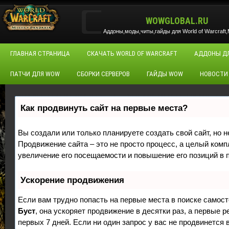
WOWGLOBAL.RU
Аддоны,моды,читы,гайды для World of Warcraft,M
ГЛАВНАЯ СТРАНИЦА
СКАЧАТЬ WORLD OF WARCRAFT
АДДОНЫ Д
ПАТЧИ ДЛЯ WOW
СБОРКИ СЕРВЕРОВ
ГАЙДЫ WOW
НОВОСТИ
Как продвинуть сайт на первые места?
Вы создали или только планируете создать свой сайт, но н
Продвижение сайта – это не просто процесс, а целый ком
увеличение его посещаемости и повышение его позиций в 
Ускорение продвижения
Если вам трудно попасть на первые места в поиске самос
Буст
, она ускоряет продвижение в десятки раз, а первые 
первых 7 дней. Если ни один запрос у вас не продвинется в