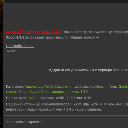
Аддон XLoot для wow 4.3.4
- замена стандартному окошку сбора лут
XLoot 4.3.4
отображает сразу весь лут, убирая прокрутку.
Настройка XLoot:
/xloot
Аддон XLoot для wow 4.3.4 с сервера
бесплатно
Категория
:
Аддоны для WoW Cataclysm
|
Добавил
:
kakttooz
|
Теги
:
XLoot
скачать XLoot
,
Аддон XLoot
,
аддоны для wow 4.3.4
Просмотров
:
8483
|
Загрузок
:
4205
|
Рейтинг
:
0.0
/
0
На данной странице /load/addony/addon_xloot_dlja_wow_4_3_4/6-1-0-653 
регистрации Аддон XLoot для wow 4.3.4 с нашего сервера.
Всего комментариев
:
0