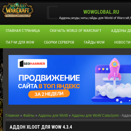
WOWGLOBAL.RU
Аддоны,моды,читы,гайды для World of Warcraft,M
ГЛАВНАЯ СТРАНИЦА
СКАЧАТЬ WORLD OF WARCRAFT
АДДОНЫ Д
ПАТЧИ ДЛЯ WOW
СБОРКИ СЕРВЕРОВ
ГАЙДЫ WOW
НОВОСТИ
Главная
»
Файлы
»
Аддоны для WoW
»
Аддоны для WoW Cataclysm
- Аддо
АДДОН XLOOT ДЛЯ WOW 4.3.4