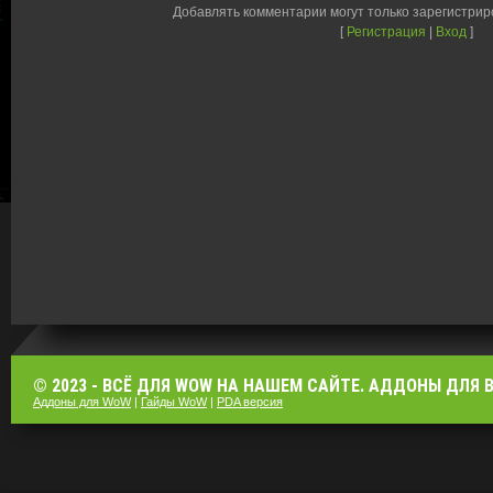
Добавлять комментарии могут только зарегистри
[
Регистрация
|
Вход
]
© 2023 - ВСЁ ДЛЯ WOW НА НАШЕМ САЙТЕ. АДДОНЫ ДЛЯ ВО
Аддоны для WoW
|
Гайды WoW
|
PDA версия