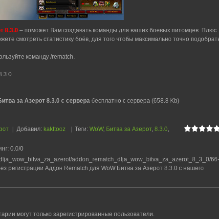
 8.3.0
– поможет Вам создавать команды для ваших боевых питомцев. Плюс
ожете смотреть статистику боёв, для того чтобы максимально точно подобрат
ользуйте команду /rematch.
8.3.0
тва за Азерот 8.3.0 с сервера
бесплатно с сервера (658.8 Kb)
рот
|
Добавил
:
kakttooz
|
Теги
:
WoW
,
Битва за Азерот
,
8.3.0
,
инг
:
0.0
/
0
dlja_wow_bitva_za_azerot/addon_rematch_dlja_wow_bitva_za_azerot_8_3_0/66
без регистрации Аддон Rematch для WoW Битва за Азерот 8.3.0 с нашего
арии могут только зарегистрированные пользователи.