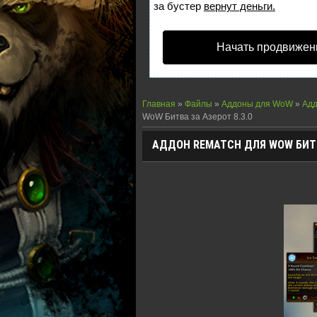
за бустер
вернут деньги.
Начать продвижен
Главная
»
Файлы
»
Аддоны для WoW
»
Адд
WoW Битва за Азерот 8.3.0
АДДОН REMATCH ДЛЯ WOW БИТВА