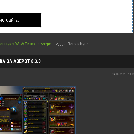
ие сайта
оны для WoW Битва за Азерот
- Аддон Rematch для
 ЗА АЗЕРОТ 8.3.0
12.02.2020, 19:3