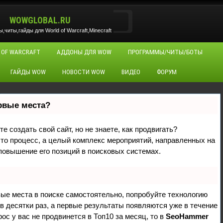
WOWGLOBAL.RU
читы,гайды для World of Warcraft,Minecraft
 OF WARCRAFT
АДДОНЫ ДЛЯ WOW
ПРОГРАММЫ/ЧИТЫ/БОТЫ
ГАЙДЫ WOW
НОВОСТИ WOW
ВИДЕО
ФОРУМ
ервые места?
е создать свой сайт, но не знаете, как продвигать?
сто процесс, а целый комплекс мероприятий, направленных на
повышение его позиций в поисковых системах.
вые места в поиске самостоятельно, попробуйте технологию
 в десятки раз, а первые результаты появляются уже в течение
рос у вас не продвинется в Топ10 за месяц, то в
SeoHammer