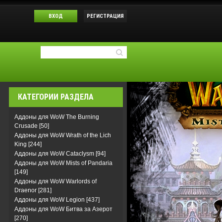
ВХОД
РЕГИСТРАЦИЯ
КАТЕГОРИИ РАЗДЕЛА
Аддоны для WoW The Burning
Crusade
[50]
Аддоны для WoW Wrath of the Lich
King
[244]
Аддоны для WoW Cataclysm
[94]
Аддоны для WoW Mists of Pandaria
[149]
Аддоны для WoW Warlords of
Draenor
[281]
Аддоны для WoW Legion
[437]
Аддоны для WoW Битва за Азерот
[270]