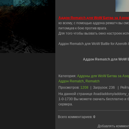
Аддон Rematch для WoW Битва за Азерот
ко всему, с помощью аддона рематч вы см
питомцев к бою против врага.
Для того чтобы вызвать окно настроек исп
Аддон Rematch для WoW Battle for Azeroth 
Аддон Rematch для WoW Би
Категория
:
Аддоны для WoW Битва за Азе
Аддон Rematch
,
Rematch
Просмотров
:
1208
|
Загрузок
:
236
|
Рейт
На данной странице /load/addony/addony_
1-0-1730 Вы можете скачать бесплатно и 
сервера.
Всего комментариев
:
0
Добавлять коммент