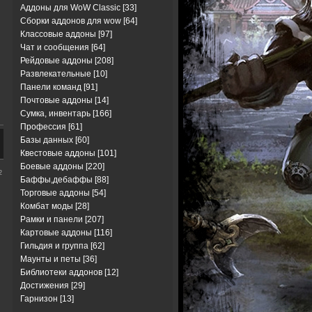
Аддоны для WoW Classic
[33]
Сборки аддонов для wow
[64]
Классовые аддоны
[97]
Чат и сообщения
[64]
Рейдовые аддоны
[208]
Развлекательные
[10]
Панели команд
[91]
Почтовые аддоны
[14]
Сумка, инвентарь
[166]
Профессия
[61]
Базы данных
[60]
Квестовые аддоны
[101]
Боевые аддоны
[220]
2
Баффы,дебаффы
[88]
Торговые аддоны
[54]
Комбат моды
[28]
Рамки и панели
[207]
Картовые аддоны
[116]
Гильдия и группа
[62]
Маунты и петы
[36]
Библиотеки аддонов
[12]
Достижения
[29]
Гарнизон
[13]