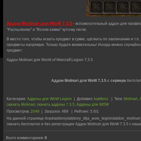
Аддон Molinari для WoW 7.3.5
- вспомогательный аддон для профес
"Распыление" и "Взлом замка" чуточку легче.
В место того, чтобы искать предмет в сумке, щёлкать по заклинанию и т.
предметы напрямую. Только будьте внимательны! Иногда можно случайно
предмет.
Аддон Molinari для World of Warcraft:Legion 7.3.5.
Аддон Molinari для WoW 7.3.5 с сервера
бесплат
Категория
:
Аддоны для WoW Legion
|
Добавил
:
kakttooz
|
Теги
:
Molinari
,
скачать Molinari
,
скачать аддоны 7.3.5
,
Аддоны для WOW
Просмотров
:
2049
|
Загрузок
:
489
|
Рейтинг
:
5.0
/
1
На данной странице /load/addony/addony_dlja_wow_legion/addon_molinar
скачать бесплатно и без регистрации Аддон Molinari для WoW 7.3.5 с наш
Всего комментариев
:
0