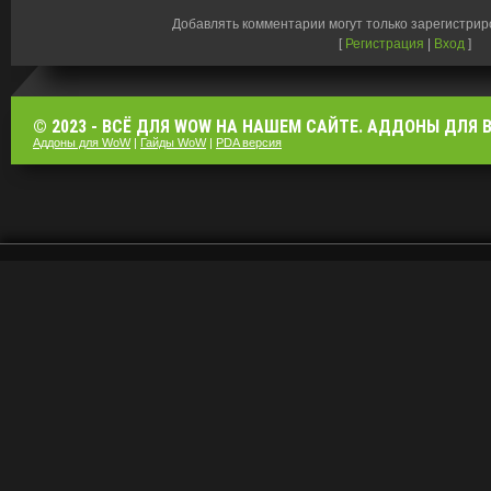
Добавлять комментарии могут только зарегистри
[
Регистрация
|
Вход
]
© 2023 - ВСЁ ДЛЯ WOW НА НАШЕМ САЙТЕ. АДДОНЫ ДЛЯ ВО
Аддоны для WoW
|
Гайды WoW
|
PDA версия