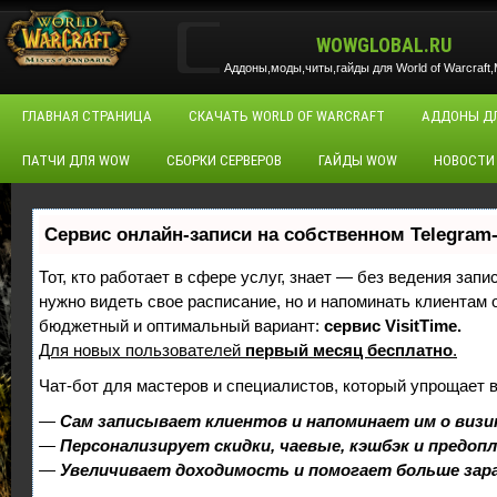
WOWGLOBAL.RU
Аддоны,моды,читы,гайды для World of Warcraft,M
ГЛАВНАЯ СТРАНИЦА
СКАЧАТЬ WORLD OF WARCRAFT
АДДОНЫ Д
ПАТЧИ ДЛЯ WOW
СБОРКИ СЕРВЕРОВ
ГАЙДЫ WOW
НОВОСТИ
Сервис онлайн-записи на собственном Telegram
Тот, кто работает в сфере услуг, знает — без ведения запи
нужно видеть свое расписание, но и напоминать клиентам
бюджетный и оптимальный вариант:
сервис VisitTime.
Для новых пользователей
первый месяц бесплатно
.
Чат-бот для мастеров и специалистов, который упрощает 
—
Сам записывает клиентов и напоминает им о визи
—
Персонализирует скидки, чаевые, кэшбэк и предоп
—
Увеличивает доходимость и помогает больше за