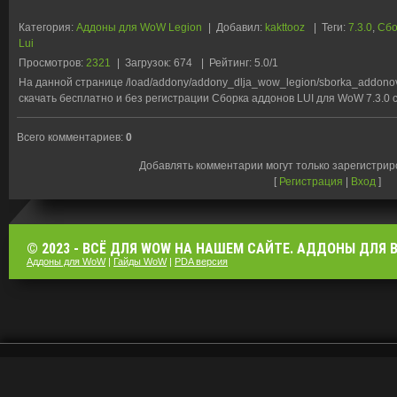
Категория
:
Аддоны для WoW Legion
|
Добавил
:
kakttooz
|
Теги
:
7.3.0
,
Сбо
Lui
Просмотров
:
2321
|
Загрузок
:
674
|
Рейтинг
:
5.0
/
1
На данной странице /load/addony/addony_dlja_wow_legion/sborka_addono
скачать бесплатно и без регистрации Сборка аддонов LUI для WoW 7.3.0 
Всего комментариев
:
0
Добавлять комментарии могут только зарегистри
[
Регистрация
|
Вход
]
© 2023 - ВСЁ ДЛЯ WOW НА НАШЕМ САЙТЕ. АДДОНЫ ДЛЯ ВО
Аддоны для WoW
|
Гайды WoW
|
PDA версия