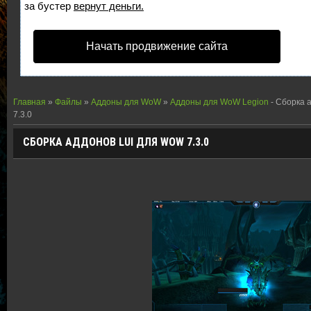
за бустер
вернут деньги.
Начать продвижение сайта
Главная
»
Файлы
»
Аддоны для WoW
»
Аддоны для WoW Legion
- Сборка 
7.3.0
СБОРКА АДДОНОВ LUI ДЛЯ WOW 7.3.0