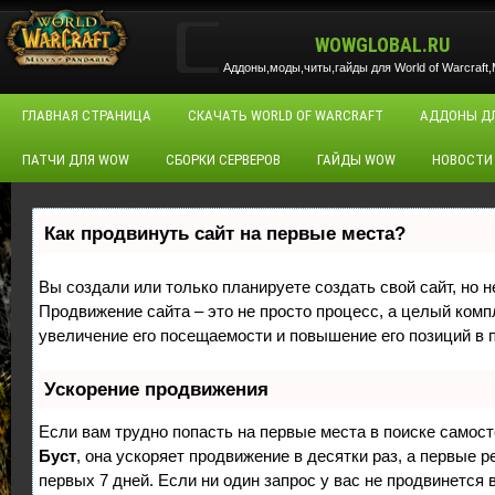
WOWGLOBAL.RU
Аддоны,моды,читы,гайды для World of Warcraft,M
ГЛАВНАЯ СТРАНИЦА
СКАЧАТЬ WORLD OF WARCRAFT
АДДОНЫ Д
ПАТЧИ ДЛЯ WOW
СБОРКИ СЕРВЕРОВ
ГАЙДЫ WOW
НОВОСТИ
Как продвинуть сайт на первые места?
Вы создали или только планируете создать свой сайт, но н
Продвижение сайта – это не просто процесс, а целый ком
увеличение его посещаемости и повышение его позиций в 
Ускорение продвижения
Если вам трудно попасть на первые места в поиске самос
Буст
, она ускоряет продвижение в десятки раз, а первые 
первых 7 дней. Если ни один запрос у вас не продвинется в