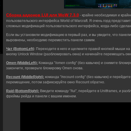
Сборка аддонов LUI для WoW 7.3.0
- крайне необходимая и край
пользовательского интерфейса World of Warcraft. Я очень горд представи
сложных модификаций пользовательского интерфейса, когда-либо сдела
Если вы установили модификацию в первый раз, и вы увидите, что панели
выровнены, необходимо переместить панели самим.
Чат (BottomLeft)
: Переходите в него и щелкните правой кнопкой мыши на 
кнопку Unlock Window (разблокировать окна) и начинайте перемещать окн
Omen (MiddleLeft):
Команда "/omen config" (без кавычек) и снимите блокир
закончите, проверьте блокировку Omen снова.
Recount (MiddleRight):
команда "/recount config" (без кавычек) и перейдит
перемещение, потом зафиксируйте окно Recount обратно.
Raid (BottomRight):
Введите команду "/lui", перейдите в Unitframes, и ра
фреймы рейда и панели с вашим именем.