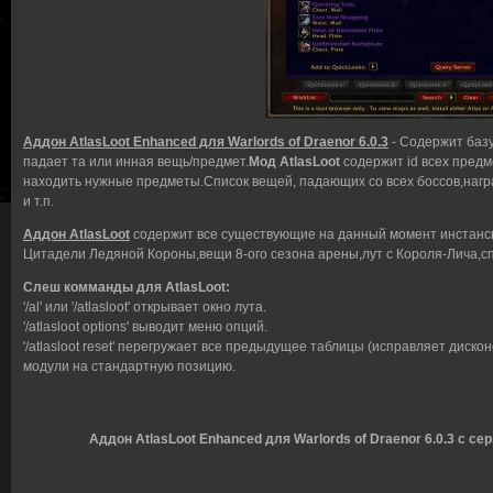
Аддон AtlasLoot Enhanced для Warlords of Draenor 6.0.3
- Содержит базу
падает та или инная вещь/предмет.
Мод AtlasLoot
содержит id всех предм
находить нужные предметы.Список вещей, падающих со всех боссов,награ
и т.п.
Аддон AtlasLoot
содержит все существующие на данный момент инстансы
Цитадели Ледяной Короны,вещи 8-ого сезона арены,лут с Короля-Лича,сп
Слеш комманды для AtlasLoot:
'/al' или '/atlasloot' открывает окно лута.
'/atlasloot options' выводит меню опций.
'/atlasloot reset' перегружает все предыдущее таблицы (исправляет дискон
модули на стандартную позицию.
Аддон AtlasLoot Enhanced для Warlords of Draenor 6.0.3 с се