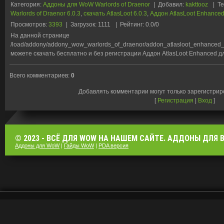
Категория
:
Аддоны для WoW Warlords of Draenor
|
Добавил
:
kakttooz
|
Те
Warlords of Draenor 6.0.3
,
скачать AtlasLoot 6.0.3
,
Аддон AtlasLoot Enhance
Просмотров
:
3393
|
Загрузок
:
1111
|
Рейтинг
:
0.0
/
0
На данной странице
/load/addony/addony_wow_warlords_of_draenor/addon_atlasloot_enhanced_
можете скачать бесплатно и без регистрации Аддон AtlasLoot Enhanced для
Всего комментариев
:
0
Добавлять комментарии могут только зарегистри
[
Регистрация
|
Вход
]
© 2023 - ВСЁ ДЛЯ WOW НА НАШЕМ САЙТЕ. АДДОНЫ ДЛЯ ВО
Аддоны для WoW
|
Гайды WoW
|
PDA версия