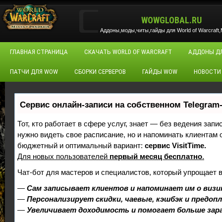
WOWGLOBAL.RU
Аддоны,моды,читы,гайды для World of Warcraft,M
ГЛАВНАЯ СТРАНИЦА
СКАЧАТЬ WORLD OF WARCRAFT
АДДОНЫ Д
ПАТЧИ ДЛЯ WOW
СБОРКИ СЕРВЕРОВ
ГАЙДЫ WOW
НОВОСТИ
Сервис онлайн-записи на собственном Telegram
Тот, кто работает в сфере услуг, знает — без ведения запи
нужно видеть свое расписание, но и напоминать клиентам
бюджетный и оптимальный вариант:
сервис VisitTime.
Для новых пользователей
первый месяц бесплатно
.
Чат-бот для мастеров и специалистов, который упрощает 
—
Сам записывает клиентов и напоминает им о визи
—
Персонализирует скидки, чаевые, кэшбэк и предоп
—
Увеличивает доходимость и помогает больше за