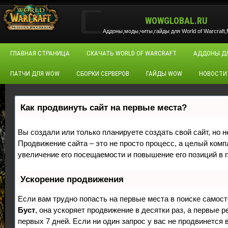
WOWGLOBAL.RU
Аддоны,моды,читы,гайды для World of Warcraft,M
ГЛАВНАЯ СТРАНИЦА
СКАЧАТЬ WORLD OF WARCRAFT
АДДОНЫ Д
ПАТЧИ ДЛЯ WOW
СБОРКИ СЕРВЕРОВ
ГАЙДЫ WOW
НОВОСТИ
Как продвинуть сайт на первые места?
Вы создали или только планируете создать свой сайт, но н
Продвижение сайта – это не просто процесс, а целый ком
увеличение его посещаемости и повышение его позиций в 
Ускорение продвижения
Если вам трудно попасть на первые места в поиске самос
Буст
, она ускоряет продвижение в десятки раз, а первые 
первых 7 дней. Если ни один запрос у вас не продвинется в