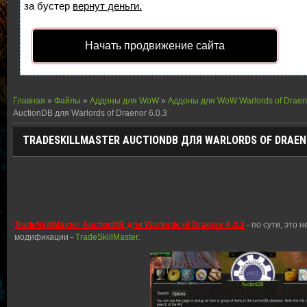
за бустер
вернут деньги.
Начать продвижение сайта
Главная
»
Файлы
»
Аддоны для WoW
»
Аддоны для WoW Warlords of Draen
AuctionDB для Warlords of Draenor 6.0.3
TRADESKILLMASTER AUCTIONDB ДЛЯ WARLORDS OF DRAENO
TradeSkillMaster AuctionDB для Warlords of Draenor 6.0.3
- по сути, это 
модификации -
TradeSkillMaster
.