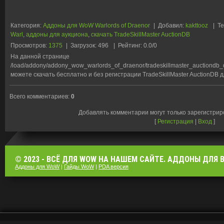
Категория
:
Аддоны для WoW Warlords of Draenor
|
Добавил
:
kakttooz
|
Те
Warl
,
аддоны для аукциона
,
скачать TradeSkillMaster AuctionDB
Просмотров
:
1375
|
Загрузок
:
496
|
Рейтинг
:
0.0
/
0
На данной странице
/load/addony/addony_wow_warlords_of_draenor/tradeskillmaster_auctiondb
можете скачать бесплатно и без регистрации TradeSkillMaster AuctionDB дл
Всего комментариев
:
0
Добавлять комментарии могут только зарегистри
[
Регистрация
|
Вход
]
© 2023 - ВСЁ ДЛЯ WOW НА НАШЕМ САЙТЕ. АДДОНЫ ДЛЯ ВО
Аддоны для WoW
|
Гайды WoW
|
PDA версия