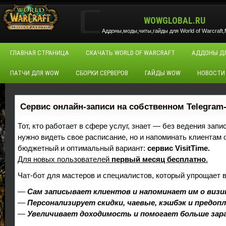
WOWGLOBAL.RU
Аддоны,моды,читы,гайды для World of Warcraft,M
ГЛАВНАЯ СТРАНИЦА
СКАЧАТЬ WORLD OF WARCRAFT
АДДОНЫ Д
ПАТЧИ ДЛЯ WOW
СБОРКИ СЕРВЕРОВ
ГАЙДЫ WOW
НОВОСТИ
Сервис онлайн-записи на собственном Telegram
Тот, кто работает в сфере услуг, знает — без ведения запи
нужно видеть свое расписание, но и напоминать клиентам
бюджетный и оптимальный вариант:
сервис VisitTime.
Для новых пользователей
первый месяц бесплатно
.
Чат-бот для мастеров и специалистов, который упрощает 
—
Сам записывает клиентов и напоминает им о визи
—
Персонализирует скидки, чаевые, кэшбэк и предоп
—
Увеличивает доходимость и помогает больше за