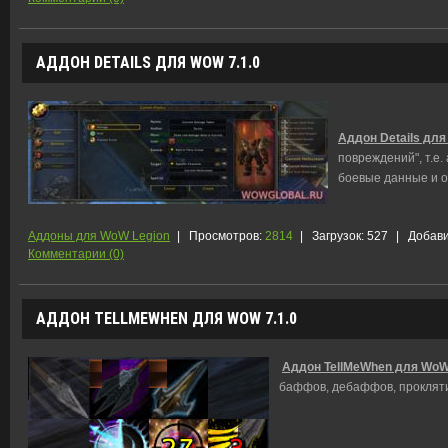
АДДОН DETAILS ДЛЯ WOW 7.1.0
Аддон Details для
повреждений", т.е.
боевые данные и о
Аддоны для WoW Legion
|
Просмотров:
2814
|
Загрузок:
527
|
Добави
Комментарии (0)
АДДОН TELLMEWHEN ДЛЯ WOW 7.1.0
Аддон TellMeWhen для WoW 
баффов, дебаффов, проклятий