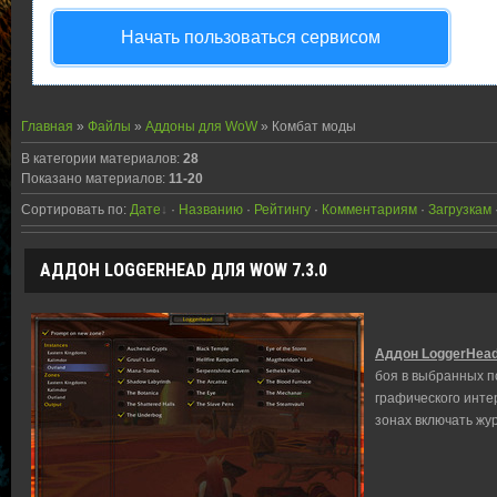
Начать пользоваться сервисом
Главная
»
Файлы
»
Аддоны для WoW
» Комбат моды
В категории материалов
:
28
Показано материалов
:
11-20
Сортировать по
:
Дате
·
Названию
·
Рейтингу
·
Комментариям
·
Загрузкам
АДДОН LOGGERHEAD ДЛЯ WOW 7.3.0
Аддон LoggerHead
боя в выбранных п
графического инте
зонах включать жу