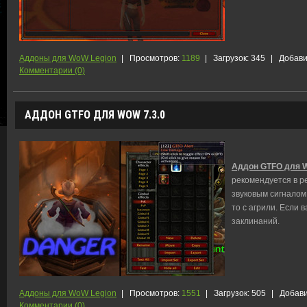
Аддоны для WoW Legion
|
Просмотров:
1189
|
Загрузок:
345
|
Добави
Комментарии (0)
АДДОН GTFO ДЛЯ WOW 7.3.0
Аддон GTFO для W
рекомендуется в ре
звуковым сигналом 
то с агрили. Если 
заклинаний.
Аддоны для WoW Legion
|
Просмотров:
1551
|
Загрузок:
505
|
Добави
Комментарии (0)