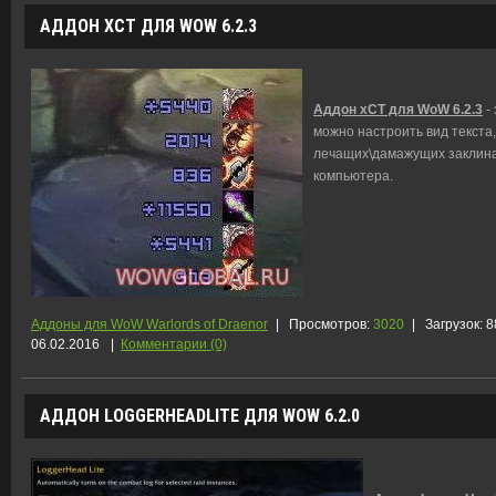
АДДОН XCT ДЛЯ WOW 6.2.3
Аддон xCT для WoW 6.2.3
- 
можно настроить вид текста
лечащих\дамажущих заклинан
компьютера.
Аддоны для WoW Warlords of Draenor
|
Просмотров:
3020
|
Загрузок:
8
06.02.2016
|
Комментарии (0)
АДДОН LOGGERHEADLITE ДЛЯ WOW 6.2.0