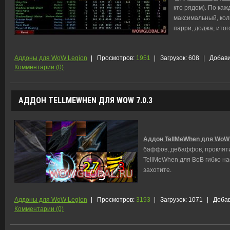
кто рядом). По каж
максимальный, кол
парри, доджа, итог
Аддоны для WoW Legion
|
Просмотров:
1951
|
Загрузок:
608
|
Добави
Комментарии (0)
АДДОН TELLMEWHEN ДЛЯ WOW 7.0.3
Аддон TellMeWhen для WoW 
баффов, дебаффов, проклятий
TellMeWhen для ВоВ гибко на
захотите.
Аддоны для WoW Legion
|
Просмотров:
3193
|
Загрузок:
1071
|
Добав
Комментарии (0)