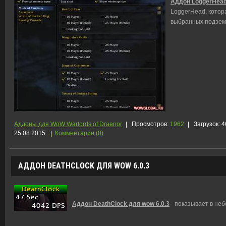
Аддон LoggerHead
LoggerHead, котор
выбранных подзем
Аддоны для WoW Warlords of Draenor
|
Просмотров:
1962
|
Загрузок:
4
25.08.2015
|
Комментарии (0)
АДДОН DEATHCLOCK ДЛЯ WOW 6.0.3
Аддон DeathClock для wow 6.0.3
- показывает в неб