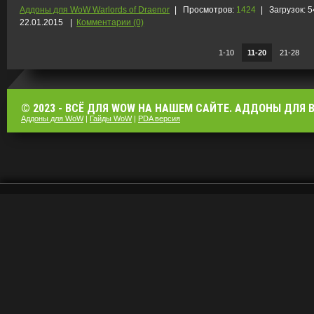
Аддоны для WoW Warlords of Draenor
|
Просмотров:
1424
|
Загрузок:
5
22.01.2015
|
Комментарии (0)
1-10
11-20
21-28
© 2023 - ВСЁ ДЛЯ WOW НА НАШЕМ САЙТЕ. АДДОНЫ ДЛЯ ВО
Аддоны для WoW
|
Гайды WoW
|
PDA версия